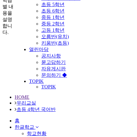
학급
초등 5학년
별 내
초등 6학년
용을
중등 1학년
설명
중등 2학년
합니
고등 1학년
다.
오름반(유치)
키움반(초등)
열린마당
공지사항
묻고답하기
자유게시판
문의하기 ◆
TOPIK
TOPIK
HOME
우리교실
초등 4학년 국어반
홈
한글학교
학교현황