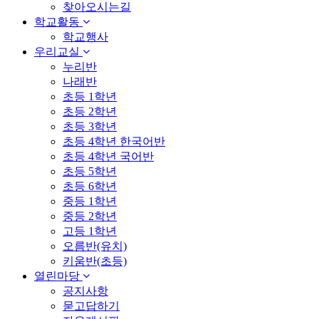
찾아오시는길
학교활동
학교행사
우리교실
누리반
나래반
초등 1학년
초등 2학년
초등 3학년
초등 4학년 한국어반
초등 4학년 국어반
초등 5학년
초등 6학년
중등 1학년
중등 2학년
고등 1학년
오름반(유치)
키움반(초등)
열린마당
공지사항
묻고답하기