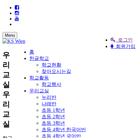
Menu
로그인
회원가입
홈
우
한글학교
리
학교현황
찾아오시는길
교
학교활동
실
학교행사
우리교실
우
누리반
리
나래반
초등 1학년
교
초등 2학년
실
초등 3학년
초등 4학년 한국어반
초등 4학년 국어반