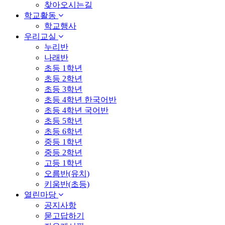
찾아오시는길
학교활동
학교행사
우리교실
누리반
나래반
초등 1학년
초등 2학년
초등 3학년
초등 4학년 한국어반
초등 4학년 국어반
초등 5학년
초등 6학년
중등 1학년
중등 2학년
고등 1학년
오름반(유치)
키움반(초등)
열린마당
공지사항
묻고답하기