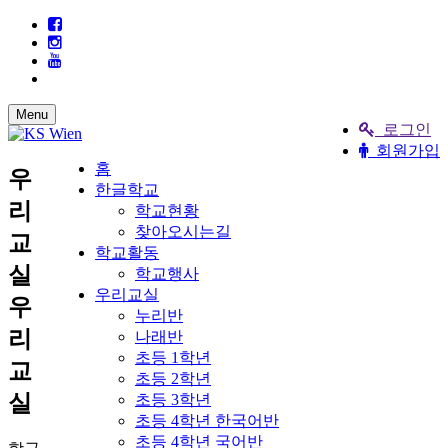
Menu
로그인
회원가입
홈
우
한글학교
리
학교현황
찾아오시는길
교
학교활동
실
학교행사
우리교실
우
누리반
리
나래반
초등 1학년
교
초등 2학년
실
초등 3학년
초등 4학년 한국어반
초등 4학년 국어반