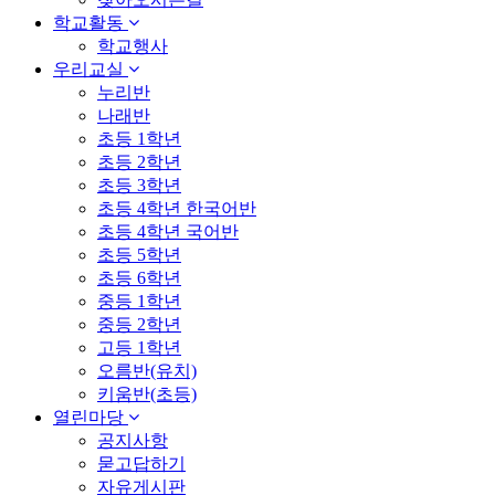
학교활동
학교행사
우리교실
누리반
나래반
초등 1학년
초등 2학년
초등 3학년
초등 4학년 한국어반
초등 4학년 국어반
초등 5학년
초등 6학년
중등 1학년
중등 2학년
고등 1학년
오름반(유치)
키움반(초등)
열린마당
공지사항
묻고답하기
자유게시판