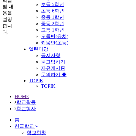
학급
초등 5학년
별 내
초등 6학년
용을
중등 1학년
설명
중등 2학년
합니
고등 1학년
다.
오름반(유치)
키움반(초등)
열린마당
공지사항
묻고답하기
자유게시판
문의하기 ◆
TOPIK
TOPIK
HOME
학교활동
학교행사
홈
한글학교
학교현황