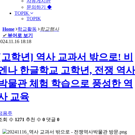
자유게시판
문의하기 ◆
TOPIK
TOPIK
Home
학교활동
학교행사
✔
뷰어로 보기
024.11.16 18:18
[고학년] 역사 교과서 밖으로! 비
엔나 한글학교 고학년, 전쟁 역
박물관 체험 학습으로 풍성한 역
사 교육
정용주
조회 수
1271
추천 수
0
댓글
0