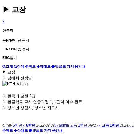
▶ 교장
?
단축키
Prev
이전 문서
Next
다음 문서
ESC
닫기
크게
작게
위로
아래로
댓글로 가기
인쇄
▶ 교장
▷ 김태희 선생님
▷ 한국어 교원 2급
▷ 한글학교 교사 인증과정 1, 2단계 이수 완료
▷ 청소년 상담사, 청소년 지도사
Prev
6학년
6학년
2022.09.09
admin
고등 1학년
Next
고등 1학년
2024.03
by
위로
아래로
댓글로 가기
인쇄