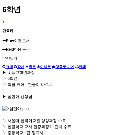
6학년
?
단축키
Prev
이전 문서
Next
다음 문서
ESC
닫기
크게
작게
위로
아래로
댓글로 가기
인쇄
▶ 초등고학년과정
▷ 6학년
▷ 학급 표어: 한글이 나르샤
▶ 심민아 선생님
▷ 서울대 한국어교원 양성과정 수료
▷ 한글학교 교사 인증과정1.2단계 수료
▷ 중등학교 2급 정교사