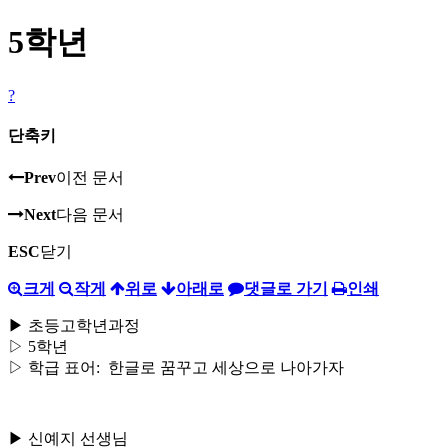
5학년
?
단축키
Prev
이전 문서
Next
다음 문서
ESC
닫기
크게
작게
위로
아래로
댓글로 가기
인쇄
▶ 초등고학년과정
▷ 5학년
▷ 학급 표어: 한글로 꿈꾸고 세상으로 나아가자
▶ 신예지 선생님