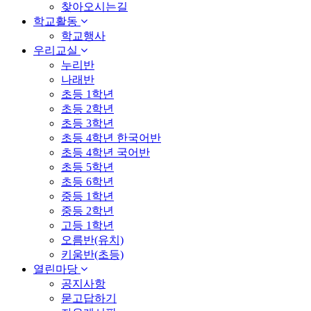
찾아오시는길
학교활동
학교행사
우리교실
누리반
나래반
초등 1학년
초등 2학년
초등 3학년
초등 4학년 한국어반
초등 4학년 국어반
초등 5학년
초등 6학년
중등 1학년
중등 2학년
고등 1학년
오름반(유치)
키움반(초등)
열린마당
공지사항
묻고답하기