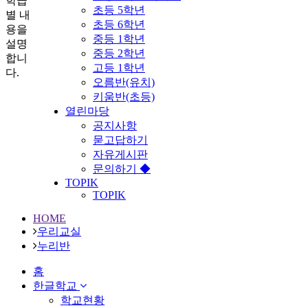
학급
초등 5학년
별 내
초등 6학년
용을
중등 1학년
설명
중등 2학년
합니
고등 1학년
다.
오름반(유치)
키움반(초등)
열린마당
공지사항
묻고답하기
자유게시판
문의하기 ◆
TOPIK
TOPIK
HOME
우리교실
누리반
홈
한글학교
학교현황