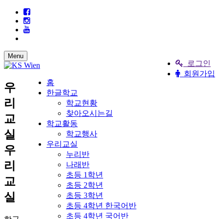
Menu
로그인
회원가입
홈
우
한글학교
리
학교현황
찾아오시는길
교
학교활동
실
학교행사
우리교실
우
누리반
리
나래반
초등 1학년
교
초등 2학년
실
초등 3학년
초등 4학년 한국어반
초등 4학년 국어반