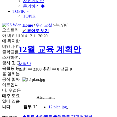
자유게시판
문의하기 ◆
TOPIK
TOPIK
Home
우리교실
누리반
오스트리
✔
뷰어로 보기
아 비엔나
2014.12.11 20:20
에 위치한
비엔나 한
12월 교육 계획안
글학교를
소개하며,
행사 및 교
새싹반
육활동 등
조회 수
2308
추천 수
0
댓글
0
을 알리는
공식 웹싸
이트입니
다. 수업은
매주 토요
Atachment
일에 있습
첨부
'
1
'
니다.
12 plan.jpg
,
위로
아래로
댓글로 가기
첨부