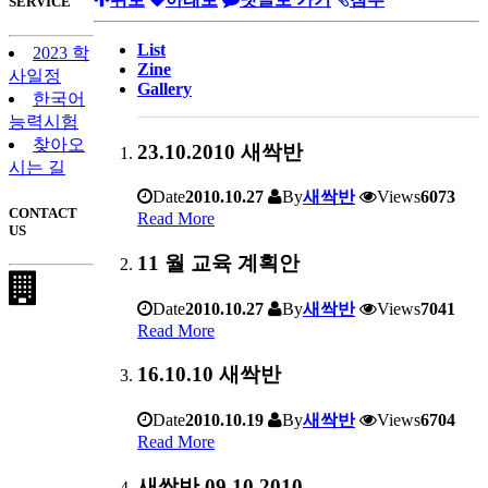
SERVICE
List
2023 학
Zine
사일정
Gallery
한국어
능력시험
찾아오
23.10.2010 새싹반
시는 길
Date
2010.10.27
By
새싹반
Views
6073
CONTACT
Read More
US
11 월 교육 계획안
Date
2010.10.27
By
새싹반
Views
7041
Read More
16.10.10 새싹반
Date
2010.10.19
By
새싹반
Views
6704
Read More
새싹반 09.10.2010