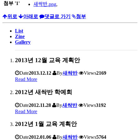
첨부
'
1
'
새싹반.png
,
위로
아래로
댓글로 가기
첨부
List
Zine
Gallery
2013년 12월 교육 계획안
Date
2013.12.12
By
새싹반
Views
2169
Read More
2012년 새싹반 학예회
Date
2012.11.28
By
새싹반
Views
3192
Read More
2012년 1월 교육 계획안
Date
2012.01.06
By
새싹반
Views
5764