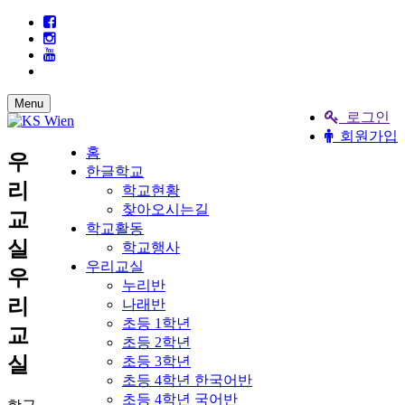
Menu
로그인
회원가입
홈
우
한글학교
리
학교현황
찾아오시는길
교
학교활동
실
학교행사
우리교실
우
누리반
리
나래반
초등 1학년
교
초등 2학년
실
초등 3학년
초등 4학년 한국어반
초등 4학년 국어반