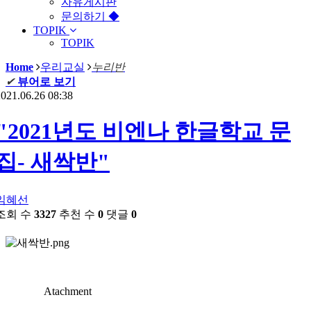
자유게시판
문의하기 ◆
TOPIK
TOPIK
Home
우리교실
누리반
✔
뷰어로 보기
021.06.26 08:38
"2021년도 비엔나 한글학교 문
집- 새싹반"
임혜선
조회 수
3327
추천 수
0
댓글
0
Atachment