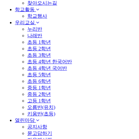
찾아오시는길
학교활동
학교행사
우리교실
누리반
나래반
초등 1학년
초등 2학년
초등 3학년
초등 4학년 한국어반
초등 4학년 국어반
초등 5학년
초등 6학년
중등 1학년
중등 2학년
고등 1학년
오름반(유치)
키움반(초등)
열린마당
공지사항
묻고답하기