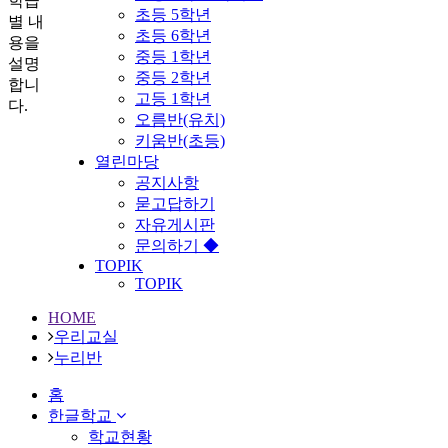
학급
초등 5학년
별 내
초등 6학년
용을
중등 1학년
설명
중등 2학년
합니
고등 1학년
다.
오름반(유치)
키움반(초등)
열린마당
공지사항
묻고답하기
자유게시판
문의하기 ◆
TOPIK
TOPIK
HOME
우리교실
누리반
홈
한글학교
학교현황