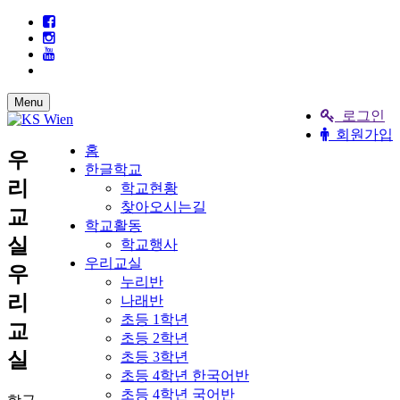
Menu
로그인
회원가입
홈
우
한글학교
리
학교현황
찾아오시는길
교
학교활동
실
학교행사
우리교실
우
누리반
리
나래반
초등 1학년
교
초등 2학년
실
초등 3학년
초등 4학년 한국어반
초등 4학년 국어반