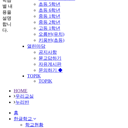
학급
초등 5학년
별 내
초등 6학년
용을
중등 1학년
설명
중등 2학년
합니
고등 1학년
다.
오름반(유치)
키움반(초등)
열린마당
공지사항
묻고답하기
자유게시판
문의하기 ◆
TOPIK
TOPIK
HOME
우리교실
누리반
홈
한글학교
학교현황