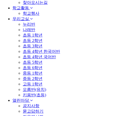
찾아오시는길
학교활동
학교행사
우리교실
누리반
나래반
초등 1학년
초등 2학년
초등 3학년
초등 4학년 한국어반
초등 4학년 국어반
초등 5학년
초등 6학년
중등 1학년
중등 2학년
고등 1학년
오름반(유치)
키움반(초등)
열린마당
공지사항
묻고답하기