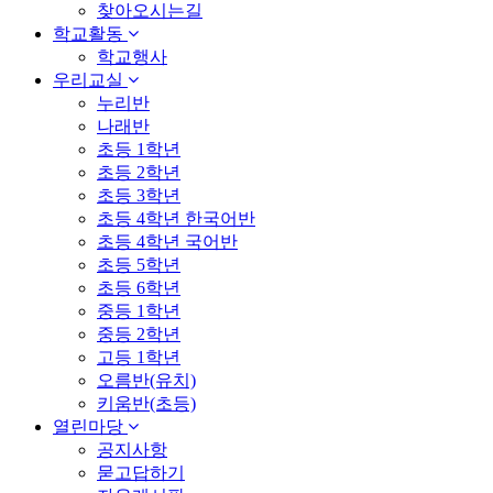
찾아오시는길
학교활동
학교행사
우리교실
누리반
나래반
초등 1학년
초등 2학년
초등 3학년
초등 4학년 한국어반
초등 4학년 국어반
초등 5학년
초등 6학년
중등 1학년
중등 2학년
고등 1학년
오름반(유치)
키움반(초등)
열린마당
공지사항
묻고답하기