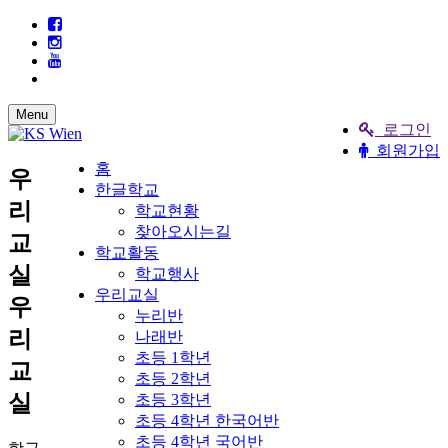
Menu
로그인
회원가입
홈
우
한글학교
리
학교현황
찾아오시는길
교
학교활동
실
학교행사
우리교실
우
누리반
리
나래반
초등 1학년
교
초등 2학년
실
초등 3학년
초등 4학년 한국어반
초등 4학년 국어반