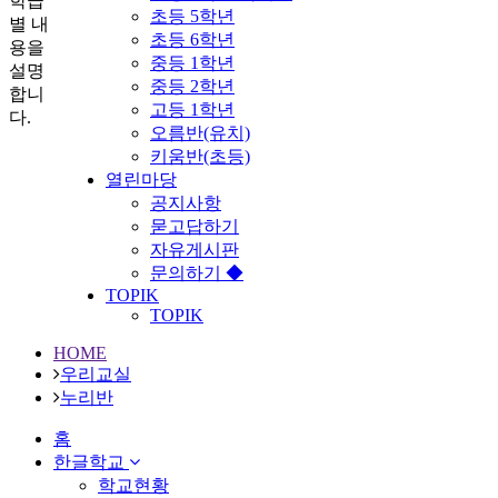
학급
초등 5학년
별 내
초등 6학년
용을
중등 1학년
설명
중등 2학년
합니
고등 1학년
다.
오름반(유치)
키움반(초등)
열린마당
공지사항
묻고답하기
자유게시판
문의하기 ◆
TOPIK
TOPIK
HOME
우리교실
누리반
홈
한글학교
학교현황