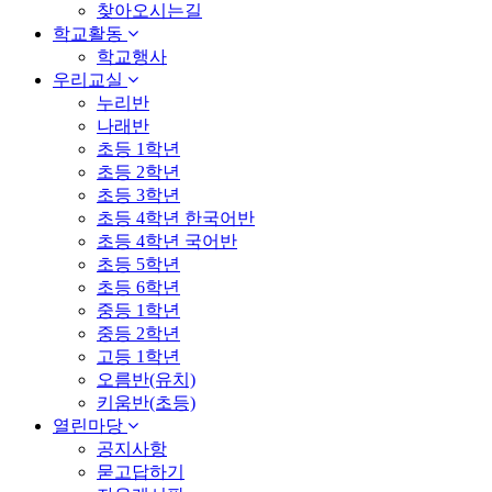
찾아오시는길
학교활동
학교행사
우리교실
누리반
나래반
초등 1학년
초등 2학년
초등 3학년
초등 4학년 한국어반
초등 4학년 국어반
초등 5학년
초등 6학년
중등 1학년
중등 2학년
고등 1학년
오름반(유치)
키움반(초등)
열린마당
공지사항
묻고답하기