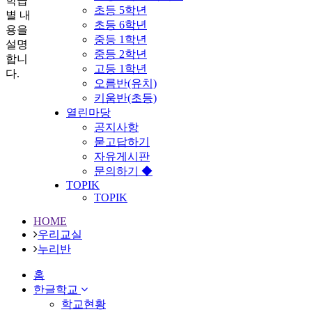
학급
초등 5학년
별 내
초등 6학년
용을
중등 1학년
설명
중등 2학년
합니
고등 1학년
다.
오름반(유치)
키움반(초등)
열린마당
공지사항
묻고답하기
자유게시판
문의하기 ◆
TOPIK
TOPIK
HOME
우리교실
누리반
홈
한글학교
학교현황