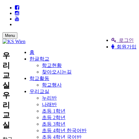
Menu
로그인
회원가입
홈
우
한글학교
리
학교현황
찾아오시는길
교
학교활동
실
학교행사
우리교실
우
누리반
리
나래반
초등 1학년
교
초등 2학년
실
초등 3학년
초등 4학년 한국어반
초등 4학년 국어반