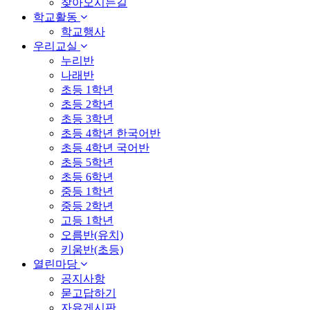
찾아오시는길
학교활동
학교행사
우리교실
누리반
나래반
초등 1학년
초등 2학년
초등 3학년
초등 4학년 한국어반
초등 4학년 국어반
초등 5학년
초등 6학년
중등 1학년
중등 2학년
고등 1학년
오름반(유치)
키움반(초등)
열린마당
공지사항
묻고답하기
자유게시판