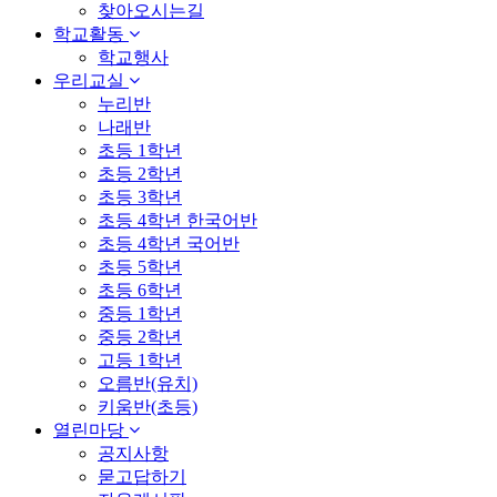
찾아오시는길
학교활동
학교행사
우리교실
누리반
나래반
초등 1학년
초등 2학년
초등 3학년
초등 4학년 한국어반
초등 4학년 국어반
초등 5학년
초등 6학년
중등 1학년
중등 2학년
고등 1학년
오름반(유치)
키움반(초등)
열린마당
공지사항
묻고답하기