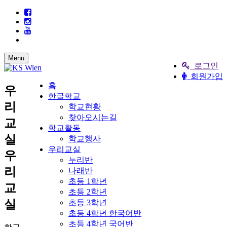
Menu
로그인
회원가입
홈
우
한글학교
리
학교현황
찾아오시는길
교
학교활동
실
학교행사
우리교실
우
누리반
리
나래반
초등 1학년
교
초등 2학년
실
초등 3학년
초등 4학년 한국어반
초등 4학년 국어반