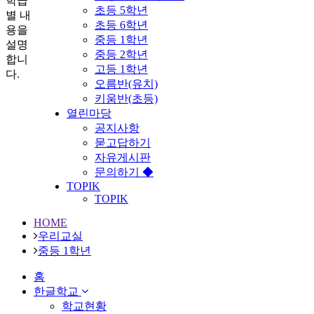
학급
초등 5학년
별 내
초등 6학년
용을
중등 1학년
설명
중등 2학년
합니
고등 1학년
다.
오름반(유치)
키움반(초등)
열린마당
공지사항
묻고답하기
자유게시판
문의하기 ◆
TOPIK
TOPIK
HOME
우리교실
중등 1학년
홈
한글학교
학교현황