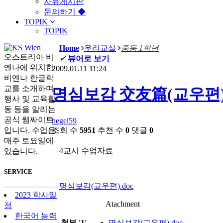
자유게시판
문의하기 ◆
TOPIK
TOPIK
Home
우리교실
중등 1학년
오스트리아 비
✔
뷰어로 보기
엔나에 위치한
2009.01.11 11:24
비엔나 한글학
교를 소개하며,
명심보감 交友篇(교우편
행사 및 교육활
동 등을 알리는
공식 웹싸이트
hegel59
조회 수
5951
추천 수
0
댓글
0
입니다. 수업은
매주 토요일에
4교시 수업자료
있습니다.
SERVICE
명심보감(교우편).doc
2023 학사일
Atachment
정
한국어 능력
첨부
'
1
'
명심보감(교우편).doc
,