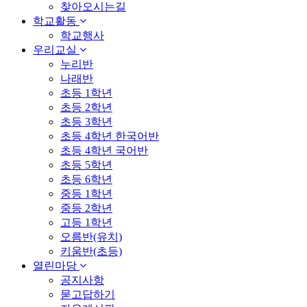
찾아오시는길
학교활동
학교행사
우리교실
누리반
나래반
초등 1학년
초등 2학년
초등 3학년
초등 4학년 한국어반
초등 4학년 국어반
초등 5학년
초등 6학년
중등 1학년
중등 2학년
고등 1학년
오름반(유치)
키움반(초등)
열린마당
공지사항
묻고답하기