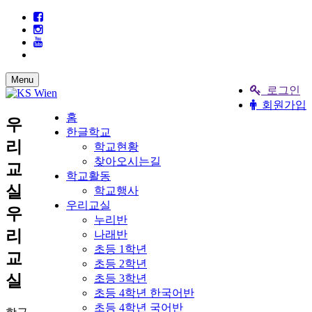
Menu
로그인
회원가입
홈
우
한글학교
리
학교현황
찾아오시는길
교
학교활동
실
학교행사
우리교실
우
누리반
리
나래반
초등 1학년
교
초등 2학년
실
초등 3학년
초등 4학년 한국어반
초등 4학년 국어반