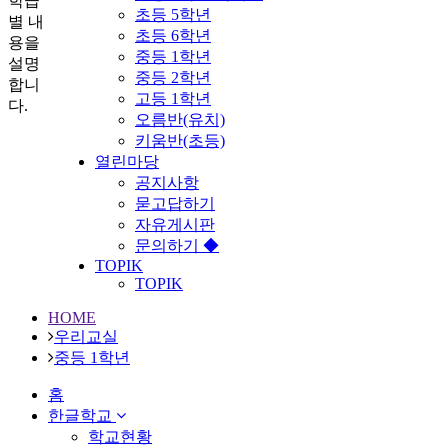
학급
초등 5학년
별 내
초등 6학년
용을
중등 1학년
설명
중등 2학년
합니
고등 1학년
다.
오름반(유치)
키움반(초등)
열린마당
공지사항
묻고답하기
자유게시판
문의하기 ◆
TOPIK
TOPIK
HOME
우리교실
중등 1학년
홈
한글학교
학교현황