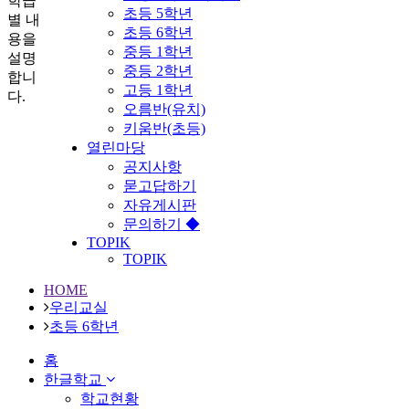
학급
초등 5학년
별 내
초등 6학년
용을
중등 1학년
설명
중등 2학년
합니
고등 1학년
다.
오름반(유치)
키움반(초등)
열린마당
공지사항
묻고답하기
자유게시판
문의하기 ◆
TOPIK
TOPIK
HOME
우리교실
초등 6학년
홈
한글학교
학교현황