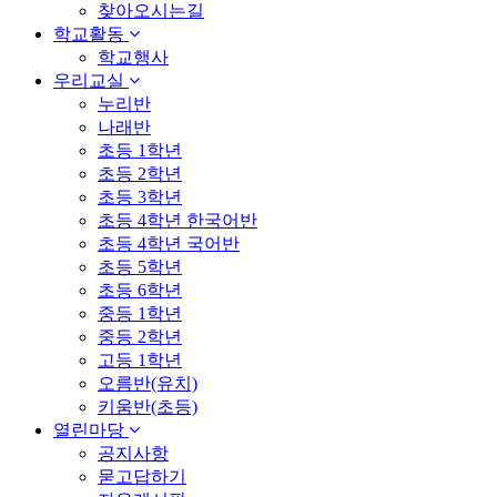
찾아오시는길
학교활동
학교행사
우리교실
누리반
나래반
초등 1학년
초등 2학년
초등 3학년
초등 4학년 한국어반
초등 4학년 국어반
초등 5학년
초등 6학년
중등 1학년
중등 2학년
고등 1학년
오름반(유치)
키움반(초등)
열린마당
공지사항
묻고답하기