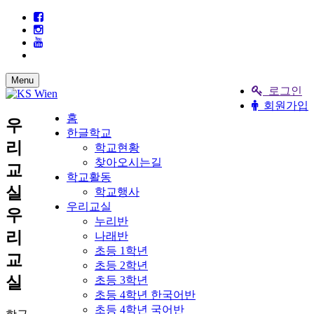
Menu
로그인
회원가입
홈
우
한글학교
리
학교현황
찾아오시는길
교
학교활동
실
학교행사
우리교실
우
누리반
리
나래반
초등 1학년
교
초등 2학년
실
초등 3학년
초등 4학년 한국어반
초등 4학년 국어반