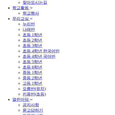
찾아오시는길
학교활동
학교행사
우리교실
누리반
나래반
초등 1학년
초등 2학년
초등 3학년
초등 4학년 한국어반
초등 4학년 국어반
초등 5학년
초등 6학년
중등 1학년
중등 2학년
고등 1학년
오름반(유치)
키움반(초등)
열린마당
공지사항
묻고답하기