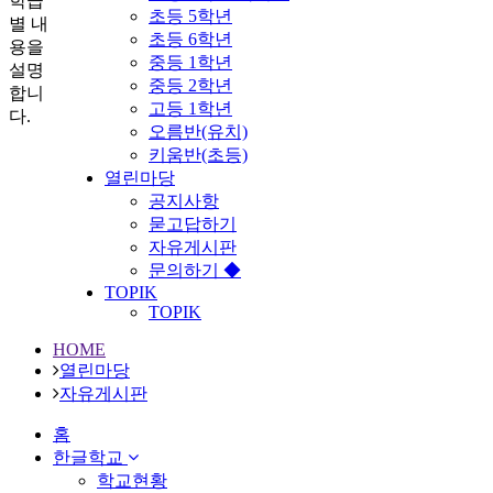
학급
초등 5학년
별 내
초등 6학년
용을
중등 1학년
설명
중등 2학년
합니
고등 1학년
다.
오름반(유치)
키움반(초등)
열린마당
공지사항
묻고답하기
자유게시판
문의하기 ◆
TOPIK
TOPIK
HOME
열린마당
자유게시판
홈
한글학교
학교현황