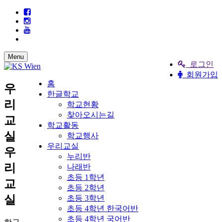
Menu
로그인
회원가입
홈
우
한글학교
리
학교현황
찾아오시는길
교
학교활동
실
학교행사
우리교실
우
누리반
리
나래반
초등 1학년
교
초등 2학년
실
초등 3학년
초등 4학년 한국어반
초등 4학년 국어반