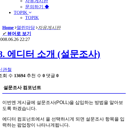
자유게시판
문의하기 ◆
TOPIK
TOPIK
Home
열린마당
자유게시판
✔
뷰어로 보기
008.06.26 22:27
8. 에디터 소개 (설문조사)
신관철
조회 수
13694
추천 수
0
댓글
0
설문조사 컴포넌트
이번엔 게시글에 설문조사(
POLL
)을 삽입하는 방법을 알아보
도록 하겠습니다.
에디터 컴포넌트에서
을 선택하시게 되면 설문조사 항목을 입
력하는 팝업창이 나타나게됩니다.