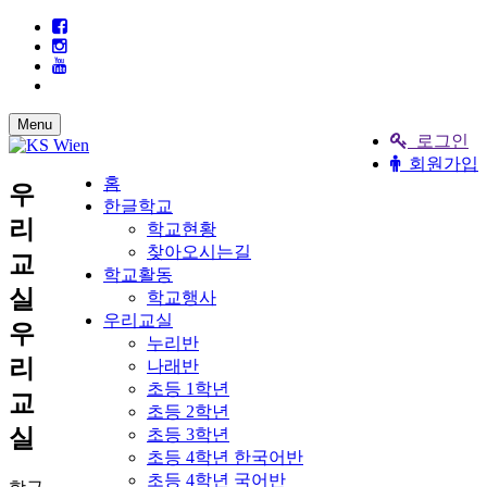
Menu
로그인
회원가입
홈
우
한글학교
리
학교현황
찾아오시는길
교
학교활동
실
학교행사
우리교실
우
누리반
리
나래반
초등 1학년
교
초등 2학년
실
초등 3학년
초등 4학년 한국어반
초등 4학년 국어반