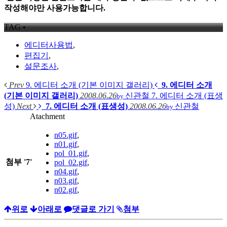
작성해야만 사용가능합니다.
TAG •
에디터사용법
,
편집기
,
설문조사
,
Prev
9. 에디터 소개 (기본 이미지 갤러리)
9. 에디터 소개
(기본 이미지 갤러리)
2008.06.26
신관철
7. 에디터 소개 (표생
by
성)
Next
7. 에디터 소개 (표생성)
2008.06.26
신관철
by
Atachment
n05.gif
,
n01.gif
,
pol_01.gif
,
첨부
'
7
'
pol_02.gif
,
n04.gif
,
n03.gif
,
n02.gif
,
위로
아래로
댓글로 가기
첨부