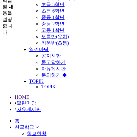
학급
초등 5학년
별 내
초등 6학년
용을
중등 1학년
설명
중등 2학년
합니
고등 1학년
다.
오름반(유치)
키움반(초등)
열린마당
공지사항
묻고답하기
자유게시판
문의하기 ◆
TOPIK
TOPIK
HOME
열린마당
자유게시판
홈
한글학교
학교현황