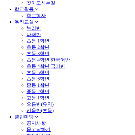
찾아오시는길
학교활동
학교행사
우리교실
누리반
나래반
초등 1학년
초등 2학년
초등 3학년
초등 4학년 한국어반
초등 4학년 국어반
초등 5학년
초등 6학년
중등 1학년
중등 2학년
고등 1학년
오름반(유치)
키움반(초등)
열린마당
공지사항
묻고답하기