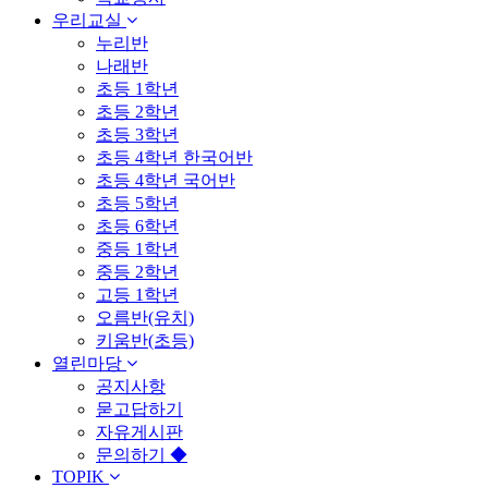
우리교실
누리반
나래반
초등 1학년
초등 2학년
초등 3학년
초등 4학년 한국어반
초등 4학년 국어반
초등 5학년
초등 6학년
중등 1학년
중등 2학년
고등 1학년
오름반(유치)
키움반(초등)
열린마당
공지사항
묻고답하기
자유게시판
문의하기 ◆
TOPIK