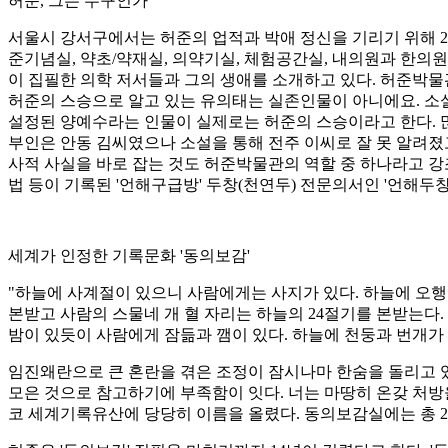
허준
,
그는 누구인가
서울시 강서구에서는 허준의 업적과 박애 정신을 기리기 위해
2
준기념실
,
약초
/
약재실
,
의약기실
,
체험공간실
,
내의원과 한의원
이 집필한 의학 저서들과 그의 생애를 소개하고 있다
.
허준박물관
허준의 스승으로 알고 있는 유의태는 실존인물이 아니에요
.
소
설정된 양예수라는 인물이 실제로는 허준의 스승이라고 한다
.
부인은 안동 김씨였으나 소설을 통해 전주 이씨로 잘 못 알려졌
사적 사실을 바로 잡는 것도 허준박물관의 역할 중 하나라고 
법 등이 기록된
'
언해구급방
'
두창
(
천연두
)
전문의서인
'
언해두
세계가 인정한 기록문화
'
동의보감
'
"
하늘에 사계절이 있으니 사람에게는 사지가 있다
.
하늘에 오행
본받고 사람의 스물네 개 혈 자리는 하늘의
24
절기를 본받는다
.
밤이 있듯이 사람에게 잠듦과 깸이 있다
.
하늘에 천둥과 번개가
임진왜란으로 큰 혼란을 겪은 조정이 잠시나마 한숨을 돌리고
모은 것으로 참고하기에 부족함이 잇다
.
너는 마땅히 온갖 처방
코 세계기록유산에 당당히 이름을 올렸다
.
동의보감실에는 총
2