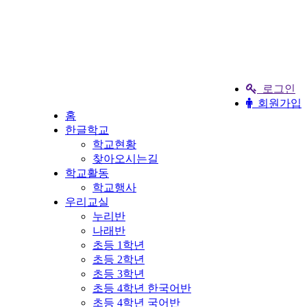
로그인
회원가입
홈
한글학교
학교현황
찾아오시는길
학교활동
학교행사
우리교실
누리반
나래반
초등 1학년
초등 2학년
초등 3학년
초등 4학년 한국어반
초등 4학년 국어반