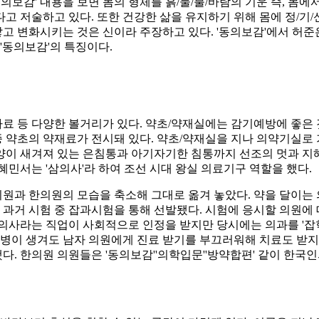
동의보감
'
내용을 보면 몸의 형체를 흙
/
물
/
불
/
바람의 기운 즉
,
몸에서
다고 저술하고 있다
.
또한 건강한 삶을 유지하기 위해 몸에 정
/
기
/
낳고 변화시키는 것은 신이라 주장하고 있다
. '
동의보감
'
에서 허준
'
동의보감
'
의 특징이다
.
료 등 다양한 볼거리가 있다
.
약초
/
약재실에는 감기예방에 좋은 
종 약초의 약재료가 전시돼 있다
.
약초
/
약재실을 지나 의약기실로 
이 새겨져 있는 은침통과 아기자기한 침통까지 선조의 멋과 지혜
혜민서는
'
삼의사
'
라 하여 조선 시대 왕실 의료기구 역할을 했다
.
의원과 한의원의 모습을 축소해 그대로 옮겨 놓았다
.
약을 달이는 
 과거 시험 중 잡과시험을 통해 선발됐다
.
시험에 응시할 의원에 
의사라는 직업이 사회적으로 인정을 받지만 당시에는 의과를
'
잡
 병이 생겨도 남자 의원에게 진료 받기를 부끄러워해 치료도 받지
했다
.
한의원 의원들은
'
동의보감
''
의학입문
''
방약합편
'
같이 한국인