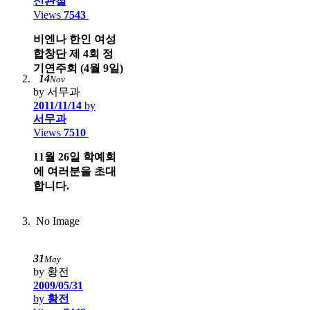
신관철
Views
7543
비엔나 한인 여성
합창단 제 4회 정
기연주회 (4월 9일)
14
Nov
by 서무과
2011/11/14
by
서무과
Views
7510
11월 26일 학예회
에 여러분을 초대
합니다.
No Image
31
May
by 황전
2009/05/31
by
황전