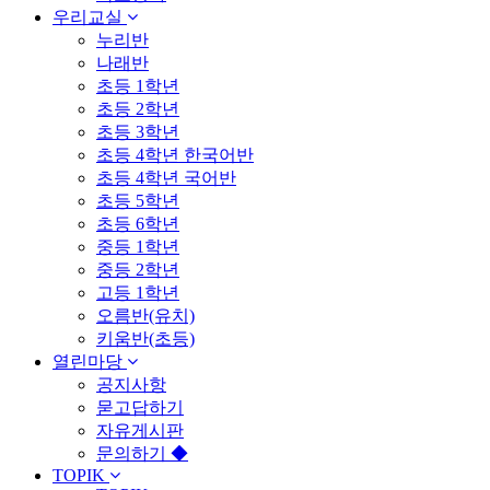
우리교실
누리반
나래반
초등 1학년
초등 2학년
초등 3학년
초등 4학년 한국어반
초등 4학년 국어반
초등 5학년
초등 6학년
중등 1학년
중등 2학년
고등 1학년
오름반(유치)
키움반(초등)
열린마당
공지사항
묻고답하기
자유게시판
문의하기 ◆
TOPIK