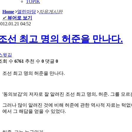
TOPIK
Home
열린마당
자유게시판
✔
뷰어로 보기
012.01.21 04:52
조선 최고 명의 허준을 만나다.
스윗길
조회 수
6761
추천 수
0
댓글
0
조선 최고 명의 허준을 만나다
.
'
동의보감
'
의 저자로 잘 알려진 조선 최고 명의
,
허준
.
그를 모르
그러나 많이 알려진 것에 비해 허준에 관한 역사적 자료는 턱
에서 그 해답을 얻을 수 있었다
.