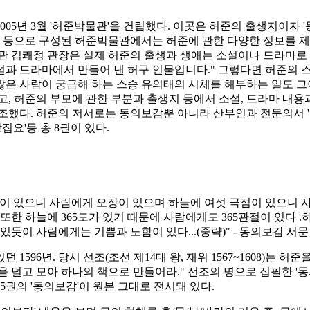
005
년
3
월
'
허준박물관
'
을 건립했다
.
이곳은 허준의 출생지이자
'
 등으로 구성된 허준박물관에서는 허준에 관한 다양한 정보를 
 김쾌정 관장은 실제 허준의 출생과 생애는 소설이나 드라마로 
설과 드라마에서 만들어 낸 허구 인물입니다
."
그렇다면 허준의 
많은 사람이 궁금해 하는 스승 유의태의 시체를 해부하는 일도 
고
,
허준의 부모에 관한 부분과 출생지 등에서 소설
,
드라마 내용
강조했다
.
허준의 저서로는 동의보감뿐 아니라 산부인과 전문의서
'
창집요
'
등 총
8
권이 있다
.
이 있으니 사람에게 오장이 있으며 하늘에 여섯 극점이 있으니 
또한 하늘에
365
도가 있기 때문에 사람에게도
365
관절이 있다
.
 있듯이 사람에게는 기쁨과 노함이 있다
...(
중략
)" -
동의보감 서
 있던
1596
년
.
당시 선조
(
조선 제
14
대 왕
,
재위
1567~1608)
는 허준을
을 덜고 모아 하나의 책으로 만들어라
."
선조의 명으로 집필한
'
동
5
권의
'
동의보감
'
이 원본 그대로 전시돼 있다
.