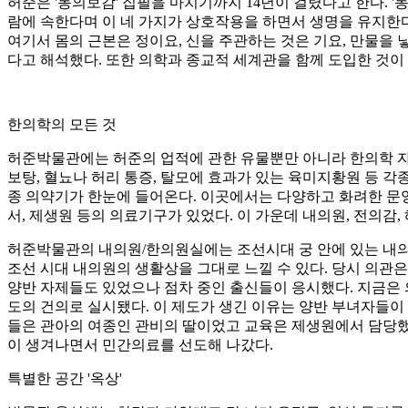
허준은
'
동의보감
'
집필을 마치기까지
14
년이 걸렸다고 한다
. '
람에 속한다며 이 네 가지가 상호작용을 하면서 생명을 유지한
여기서 몸의 근본은 정이요
,
신을 주관하는 것은 기요
,
만물을 
다고 해석했다
.
또한 의학과 종교적 세계관을 함께 도입한 것이
한의학의 모든 것
허준박물관에는 허준의 업적에 관한 유물뿐만 아니라 한의학 자
보탕
,
혈뇨나 허리 통증
,
탈모에 효과가 있는 육미지황원 등 각
종 의약기가 한눈에 들어온다
.
이곳에서는 다양하고 화려한 문양
서
,
제생원 등의 의료기구가 있었다
.
이 가운데 내의원
,
전의감
,
허준박물관의 내의원
/
한의원실에는 조선시대 궁 안에 있는 내
조선 시대 내의원의 생활상을 그대로 느낄 수 있다
.
당시 의관은
양반 자제들도 있었으나 점차 중인 출신들이 응시했다
.
지금은 
도의 건의로 실시됐다
.
이 제도가 생긴 이유는 양반 부녀자들이
들은 관아의 여종인 관비의 딸이었고 교육은 제생원에서 담당
이 생겨나면서 민간의료를 선도해 나갔다
.
특별한 공간
'
옥상
'