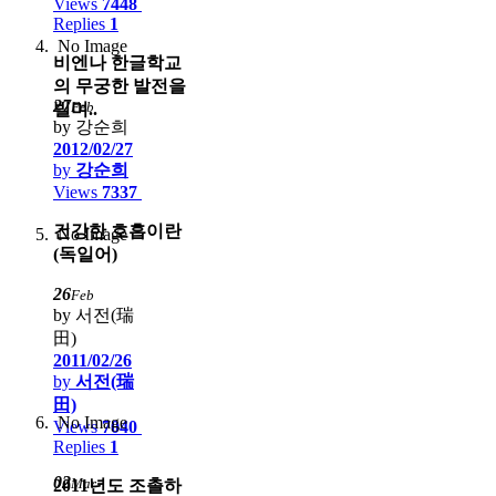
Views
7448
Replies
1
No Image
비엔나 한글학교
의 무궁한 발전을
27
Feb
빌며..
by 강순희
2012/02/27
by
강순희
Views
7337
건강한 호흡이란
No Image
(독일어)
26
Feb
by 서전(瑞
田)
2011/02/26
by
서전(瑞
田)
No Image
Views
7040
Replies
1
02
Mar
2011년도 조촐하