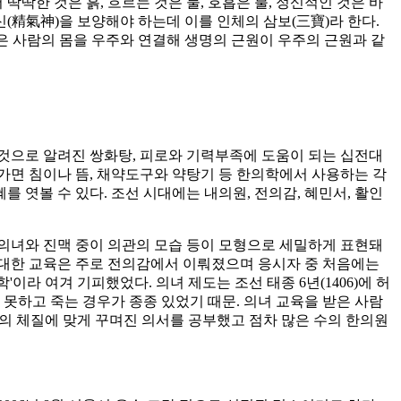
 딱딱한 것은 흙
,
흐르는 것은 물
,
호흡은 불
,
정신적인 것은 바
신
(
精氣神
)
을 보양해야 하는데 이를 인체의 삼보
(
三寶
)
라 한다
.
은 사람의 몸을 우주와 연결해 생명의 근원이 우주의 근원과 같
것으로 알려진 쌍화탕
,
피로와 기력부족에 도움이 되는 십전대
가면 침이나 뜸
,
채약도구와 약탕기 등 한의학에서 사용하는 각
를 엿볼 수 있다
.
조선 시대에는 내의원
,
전의감
,
혜민서
,
활인
의녀와 진맥 중이 의관의 모습 등이 모형으로 세밀하게 표현돼
대한 교육은 주로 전의감에서 이뤄졌으며 응시자 중 처음에는
학
'
이라 여겨 기피했었다
.
의녀 제도는 조선 태종
6
년
(1406)
에 허
 못하고 죽는 경우가 종종 있었기 때문
.
의녀 교육을 받은 사람
의 체질에 맞게 꾸며진 의서를 공부했고 점차 많은 수의 한의원