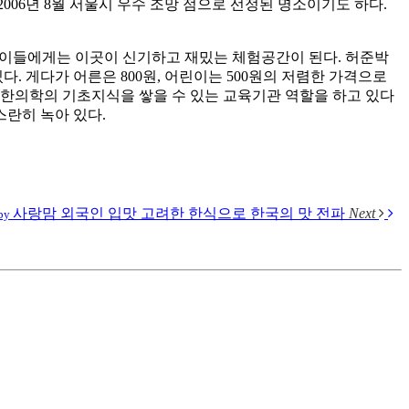
2006
년
8
월 서울시 우수 조망 점으로 선정된 명소이기도 하다
.
아이들에게는 이곳이 신기하고 재밌는 체험공간이 된다
.
허준박
있다
.
게다가 어른은
800
원
,
어린이는
500
원의 저렴한 가격으로
한의학의 기초지식을 쌓을 수 있는 교육기관 역할을 하고 있다
스란히 녹아 있다
.
사랑맘
외국인 입맛 고려한 한식으로 한국의 맛 전파
Next
by