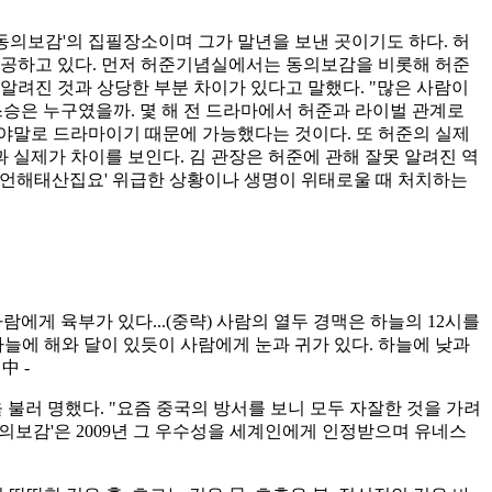
동의보감
'
의 집필장소이며 그가 말년을 보낸 곳이기도 하다
.
허
제공하고 있다
.
먼저 허준기념실에서는 동의보감을 비롯해 허준
알려진 것과 상당한 부분 차이가 있다고 말했다
. "
많은 사람이
스승은 누구였을까
.
몇 해 전 드라마에서 허준과 라이벌 관계로
그야말로 드라마이기 때문에 가능했다는 것이다
.
또 허준의 실제
과 실제가 차이를 보인다
.
김 관장은 허준에 관해 잘못 알려진 역
언해태산집요
'
위급한 상황이나 생명이 위태로울 때 처치하는
사람에게 육부가 있다
...(
중략
)
사람의 열두 경맥은 하늘의
12
시를
하늘에 해와 달이 있듯이 사람에게 눈과 귀가 있다
.
하늘에 낮과
문
中
-
 불러 명했다
. "
요즘 중국의 방서를 보니 모두 자잘한 것을 가려
의보감
'
은
2009
년 그 우수성을 세계인에게 인정받으며 유네스