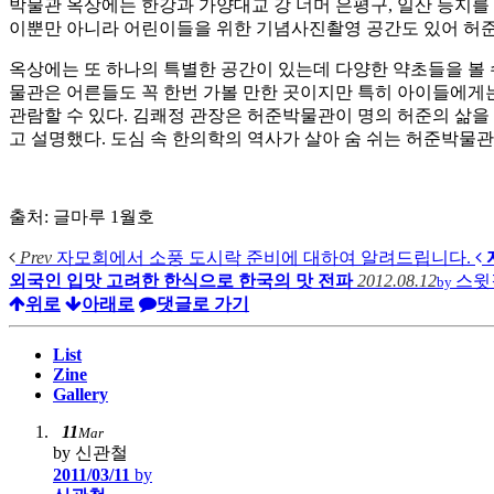
박물관 옥상에는 한강과 가양대교 강 너머 은평구
,
일산 등지를
이뿐만 아니라 어린이들을 위한 기념사진촬영 공간도 있어 허
옥상에는 또 하나의 특별한 공간이 있는데 다양한 약초들을 볼
물관은 어른들도 꼭 한번 가볼 만한 곳이지만 특히 아이들에게는
관람할 수 있다
.
김쾌정 관장은 허준박물관이 명의 허준의 삶을
고 설명했다
.
도심 속 한의학의 역사가 살아 숨 쉬는 허준박물관
출처
:
글마루
1
월호
Prev
자모회에서 소풍 도시락 준비에 대하여 알려드립니다.
외국인 입맛 고려한 한식으로 한국의 맛 전파
2012.08.12
스윗
by
위로
아래로
댓글로 가기
List
Zine
Gallery
11
Mar
by 신관철
2011/03/11
by