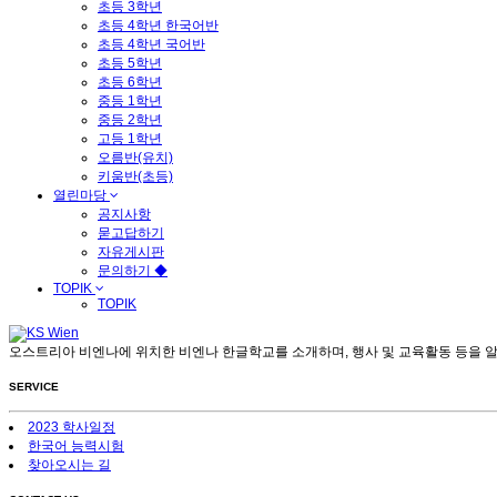
초등 3학년
초등 4학년 한국어반
초등 4학년 국어반
초등 5학년
초등 6학년
중등 1학년
중등 2학년
고등 1학년
오름반(유치)
키움반(초등)
열린마당
공지사항
묻고답하기
자유게시판
문의하기 ◆
TOPIK
TOPIK
오스트리아 비엔나에 위치한 비엔나 한글학교를 소개하며, 행사 및 교육활동 등을 
SERVICE
2023 학사일정
한국어 능력시험
찾아오시는 길