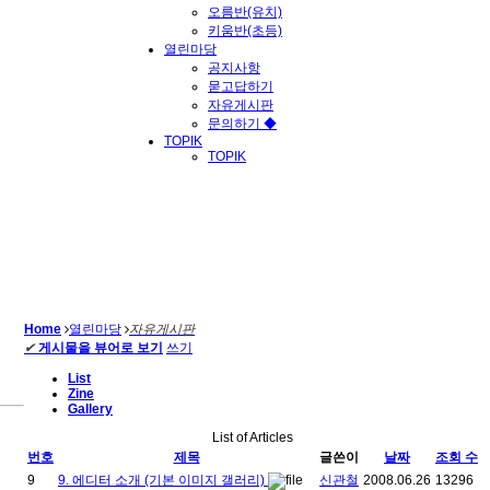
오름반(유치)
키움반(초등)
열린마당
공지사항
묻고답하기
자유게시판
문의하기 ◆
TOPIK
TOPIK
Home
열린마당
자유게시판
✔
게시물을 뷰어로 보기
쓰기
List
Zine
Gallery
List of Articles
번호
제목
글쓴이
날짜
조회 수
9
9. 에디터 소개 (기본 이미지 갤러리)
신관철
2008.06.26
13296