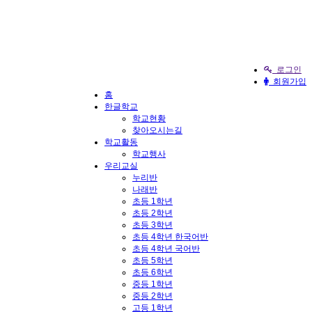
로그인
회원가입
홈
한글학교
학교현황
찾아오시는길
학교활동
학교행사
우리교실
누리반
나래반
초등 1학년
초등 2학년
초등 3학년
초등 4학년 한국어반
초등 4학년 국어반
초등 5학년
초등 6학년
중등 1학년
중등 2학년
고등 1학년