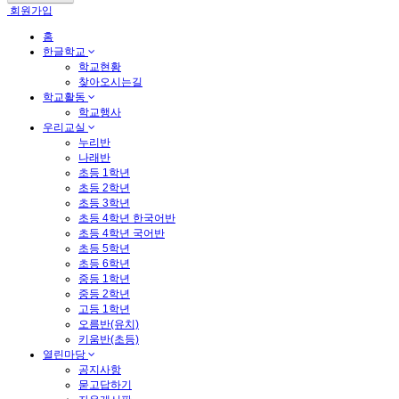
회원가입
홈
한글학교
학교현황
찾아오시는길
학교활동
학교행사
우리교실
누리반
나래반
초등 1학년
초등 2학년
초등 3학년
초등 4학년 한국어반
초등 4학년 국어반
초등 5학년
초등 6학년
중등 1학년
중등 2학년
고등 1학년
오름반(유치)
키움반(초등)
열린마당
공지사항
묻고답하기