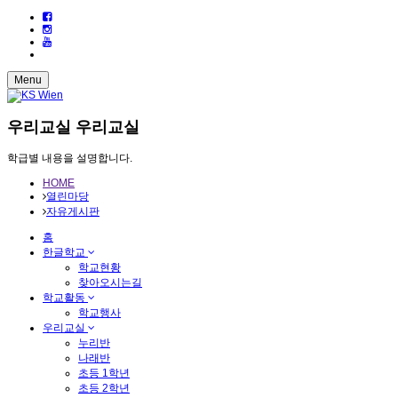
Menu
우리교실
우리교실
학급별 내용을 설명합니다.
HOME
열린마당
자유게시판
홈
한글학교
학교현황
찾아오시는길
학교활동
학교행사
우리교실
누리반
나래반
초등 1학년
초등 2학년