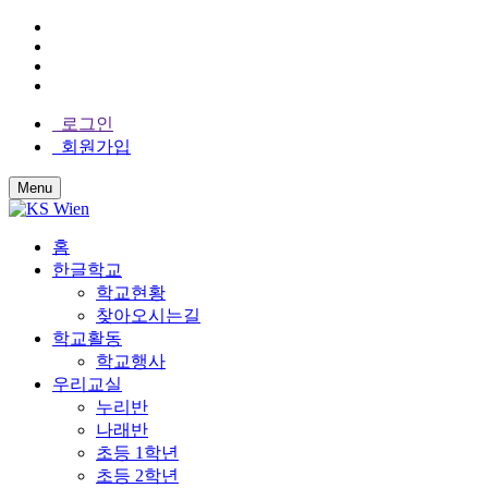
로그인
회원가입
Menu
홈
한글학교
학교현황
찾아오시는길
학교활동
학교행사
우리교실
누리반
나래반
초등 1학년
초등 2학년