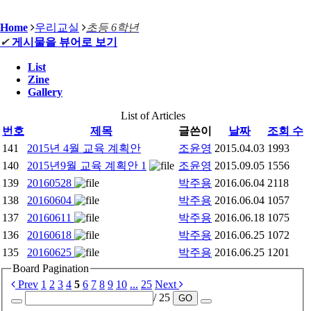
Home
우리교실
초등 6학년
✔
게시물을 뷰어로 보기
List
Zine
Gallery
List of Articles
번호
제목
글쓴이
날짜
조회 수
141
2015년 4월 교육 계획안
조윤영
2015.04.03
1993
140
2015년9월 교육 계획안
1
조윤영
2015.09.05
1556
139
20160528
박주용
2016.06.04
2118
138
20160604
박주용
2016.06.04
1057
137
20160611
박주용
2016.06.18
1075
136
20160618
박주용
2016.06.25
1072
135
20160625
박주용
2016.06.25
1201
Board Pagination
Prev
1
2
3
4
5
6
7
8
9
10
...
25
Next
/ 25
GO