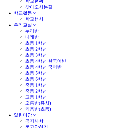
학교현황
찾아오시는길
학교활동
학교행사
우리교실
누리반
나래반
초등 1학년
초등 2학년
초등 3학년
초등 4학년 한국어반
초등 4학년 국어반
초등 5학년
초등 6학년
중등 1학년
중등 2학년
고등 1학년
오름반(유치)
키움반(초등)
열린마당
공지사항
묻고답하기