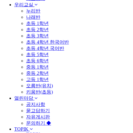
우리교실
누리반
나래반
초등 1학년
초등 2학년
초등 3학년
초등 4학년 한국어반
초등 4학년 국어반
초등 5학년
초등 6학년
중등 1학년
중등 2학년
고등 1학년
오름반(유치)
키움반(초등)
열린마당
공지사항
묻고답하기
자유게시판
문의하기 ◆
TOPIK