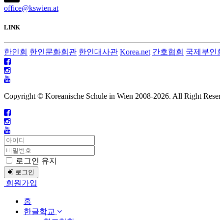
office@kswien.at
LINK
한인회
한인문화회관
한인대사관
Korea.net
간호협회
국제부인
Copyright © Koreanische Schule in Wien 2008-
2026. All Right Rese
로그인 유지
로그인
회원가입
홈
한글학교