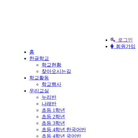
로그인
회원가입
홈
한글학교
학교현황
찾아오시는길
학교활동
학교행사
우리교실
누리반
나래반
초등 1학년
초등 2학년
초등 3학년
초등 4학년 한국어반
초등 4학년 국어반