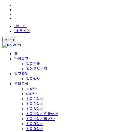
로그인
회원가입
Menu
홈
한글학교
학교현황
찾아오시는길
학교활동
학교행사
우리교실
누리반
나래반
초등 1학년
초등 2학년
초등 3학년
초등 4학년 한국어반
초등 4학년 국어반
초등 5학년
초등 6학년