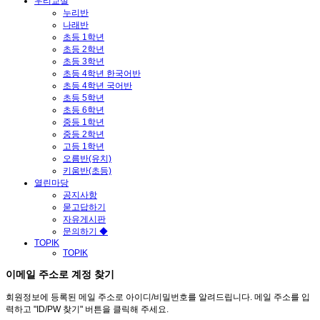
우리교실
누리반
나래반
초등 1학년
초등 2학년
초등 3학년
초등 4학년 한국어반
초등 4학년 국어반
초등 5학년
초등 6학년
중등 1학년
중등 2학년
고등 1학년
오름반(유치)
키움반(초등)
열린마당
공지사항
묻고답하기
자유게시판
문의하기 ◆
TOPIK
TOPIK
이메일 주소로 계정 찾기
회원정보에 등록된 메일 주소로 아이디/비밀번호를 알려드립니다. 메일 주소를 입
력하고 "ID/PW 찾기" 버튼을 클릭해 주세요.