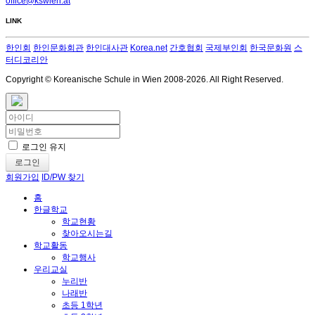
office@kswien.at
LINK
한인회
한인문화회관
한인대사관
Korea.net
간호협회
국제부인회
한국문화원
스
터디코리안
Copyright © Koreanische Schule in Wien 2008-
2026. All Right Reserved.
로그인 유지
로그인
회원가입
ID/PW 찾기
홈
한글학교
학교현황
찾아오시는길
학교활동
학교행사
우리교실
누리반
나래반
초등 1학년