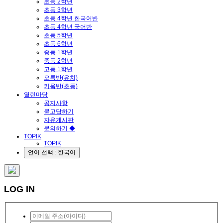
초등 2학년
초등 3학년
초등 4학년 한국어반
초등 4학년 국어반
초등 5학년
초등 6학년
중등 1학년
중등 2학년
고등 1학년
오름반(유치)
키움반(초등)
열린마당
공지사항
묻고답하기
자유게시판
문의하기 ◆
TOPIK
TOPIK
언어 선택 : 한국어
LOG IN