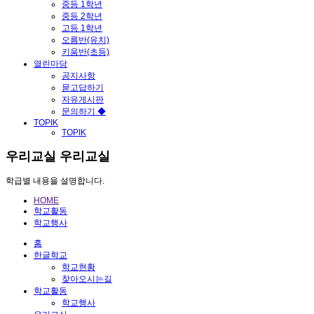
중등 1학년
중등 2학년
고등 1학년
오름반(유치)
키움반(초등)
열린마당
공지사항
묻고답하기
자유게시판
문의하기 ◆
TOPIK
TOPIK
우리교실
우리교실
학급별 내용을 설명합니다.
HOME
학교활동
학교행사
홈
한글학교
학교현황
찾아오시는길
학교활동
학교행사