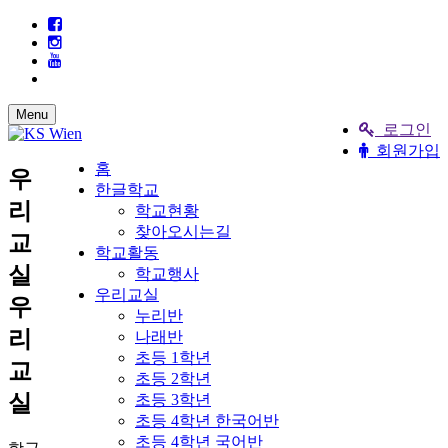
Menu
로그인
회원가입
홈
우
한글학교
리
학교현황
찾아오시는길
교
학교활동
실
학교행사
우리교실
우
누리반
리
나래반
초등 1학년
교
초등 2학년
실
초등 3학년
초등 4학년 한국어반
초등 4학년 국어반