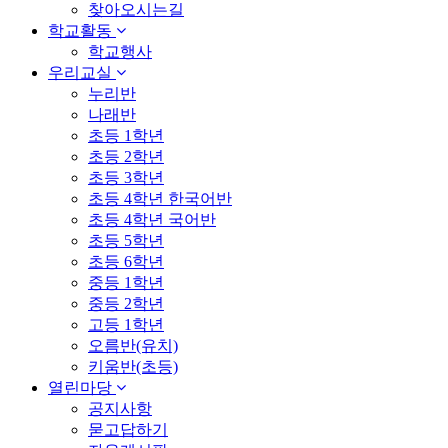
찾아오시는길
학교활동
학교행사
우리교실
누리반
나래반
초등 1학년
초등 2학년
초등 3학년
초등 4학년 한국어반
초등 4학년 국어반
초등 5학년
초등 6학년
중등 1학년
중등 2학년
고등 1학년
오름반(유치)
키움반(초등)
열린마당
공지사항
묻고답하기