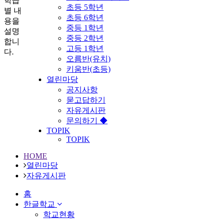
학급
초등 5학년
별 내
초등 6학년
용을
중등 1학년
설명
중등 2학년
합니
고등 1학년
다.
오름반(유치)
키움반(초등)
열린마당
공지사항
묻고답하기
자유게시판
문의하기 ◆
TOPIK
TOPIK
HOME
열린마당
자유게시판
홈
한글학교
학교현황