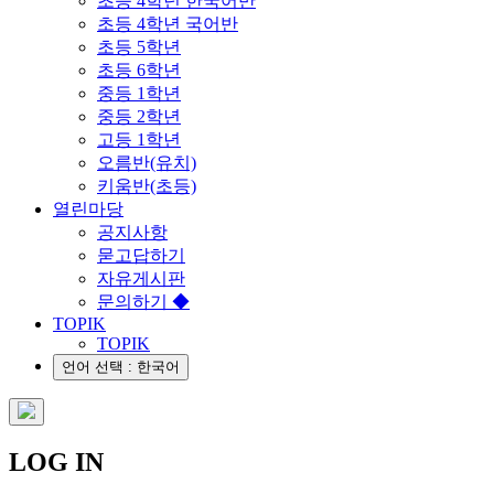
초등 4학년 한국어반
초등 4학년 국어반
초등 5학년
초등 6학년
중등 1학년
중등 2학년
고등 1학년
오름반(유치)
키움반(초등)
열린마당
공지사항
묻고답하기
자유게시판
문의하기 ◆
TOPIK
TOPIK
언어 선택 : 한국어
LOG IN