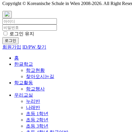
Copyright © Koreanische Schule in Wien 2008-
2026. All Right Rese
로그인 유지
로그인
회원가입
ID/PW 찾기
홈
한글학교
학교현황
찾아오시는길
학교활동
학교행사
우리교실
누리반
나래반
초등 1학년
초등 2학년
초등 3학년