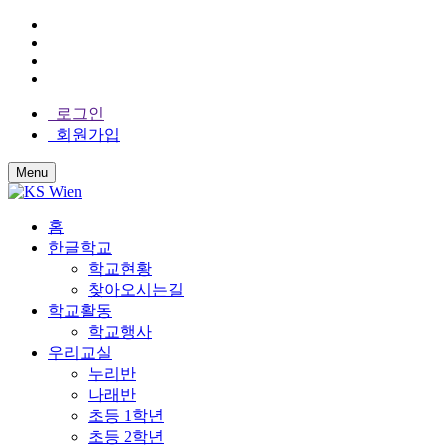
로그인
회원가입
Menu
홈
한글학교
학교현황
찾아오시는길
학교활동
학교행사
우리교실
누리반
나래반
초등 1학년
초등 2학년