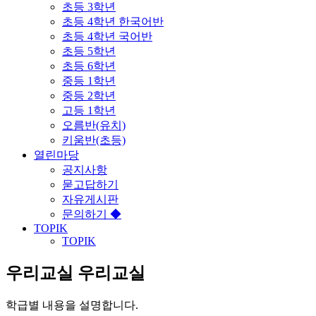
초등 3학년
초등 4학년 한국어반
초등 4학년 국어반
초등 5학년
초등 6학년
중등 1학년
중등 2학년
고등 1학년
오름반(유치)
키움반(초등)
열린마당
공지사항
묻고답하기
자유게시판
문의하기 ◆
TOPIK
TOPIK
우리교실
우리교실
학급별 내용을 설명합니다.