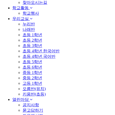
찾아오시는길
학교활동
학교행사
우리교실
누리반
나래반
초등 1학년
초등 2학년
초등 3학년
초등 4학년 한국어반
초등 4학년 국어반
초등 5학년
초등 6학년
중등 1학년
중등 2학년
고등 1학년
오름반(유치)
키움반(초등)
열린마당
공지사항
묻고답하기