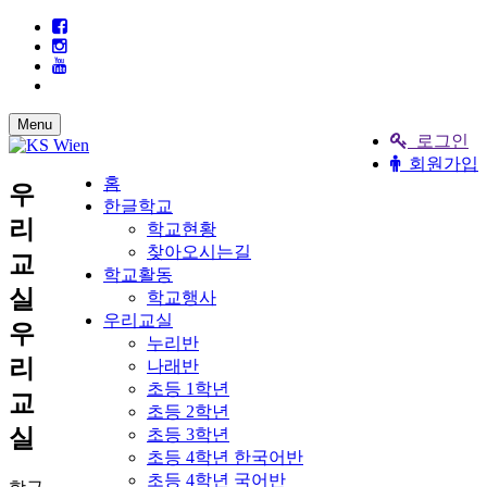
Menu
로그인
회원가입
홈
우
한글학교
리
학교현황
찾아오시는길
교
학교활동
실
학교행사
우리교실
우
누리반
리
나래반
초등 1학년
교
초등 2학년
실
초등 3학년
초등 4학년 한국어반
초등 4학년 국어반