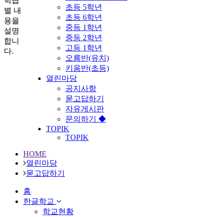
학급
초등 5학년
별 내
초등 6학년
용을
중등 1학년
설명
중등 2학년
합니
고등 1학년
다.
오름반(유치)
키움반(초등)
열린마당
공지사항
묻고답하기
자유게시판
문의하기 ◆
TOPIK
TOPIK
HOME
열린마당
묻고답하기
홈
한글학교
학교현황