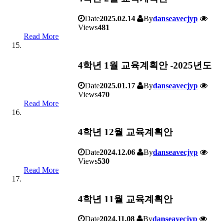
Date
2025.02.14
By
danseavecjyp
Views
481
Read More
4학년 1월 교육계획안 -2025년도
Date
2025.01.17
By
danseavecjyp
Views
470
Read More
4학년 12월 교육계획안
Date
2024.12.06
By
danseavecjyp
Views
530
Read More
4학년 11월 교육계획안
Date
2024.11.08
By
danseavecjyp