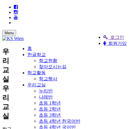
Menu
로그인
회원가입
홈
우
한글학교
리
학교현황
찾아오시는길
교
학교활동
실
학교행사
우리교실
우
누리반
리
나래반
초등 1학년
교
초등 2학년
실
초등 3학년
초등 4학년 한국어반
초등 4학년 국어반