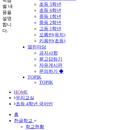
학급
초등 5학년
별 내
초등 6학년
용을
중등 1학년
설명
중등 2학년
합니
고등 1학년
다.
오름반(유치)
키움반(초등)
열린마당
공지사항
묻고답하기
자유게시판
문의하기 ◆
TOPIK
TOPIK
HOME
우리교실
초등 4학년 국어반
홈
한글학교
학교현황