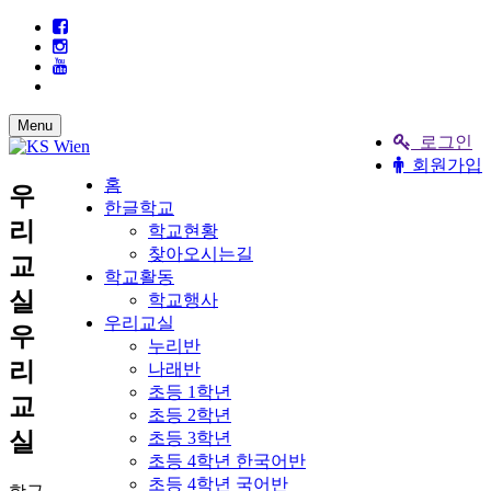
Menu
로그인
회원가입
홈
우
한글학교
리
학교현황
찾아오시는길
교
학교활동
실
학교행사
우리교실
우
누리반
리
나래반
초등 1학년
교
초등 2학년
실
초등 3학년
초등 4학년 한국어반
초등 4학년 국어반