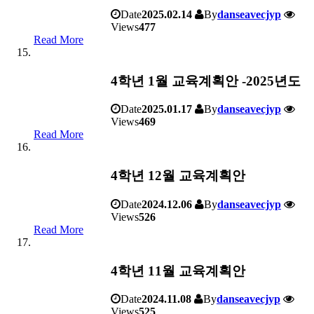
Date
2025.02.14
By
danseavecjyp
Views
477
Read More
4학년 1월 교육계획안 -2025년도
Date
2025.01.17
By
danseavecjyp
Views
469
Read More
4학년 12월 교육계획안
Date
2024.12.06
By
danseavecjyp
Views
526
Read More
4학년 11월 교육계획안
Date
2024.11.08
By
danseavecjyp
Views
525