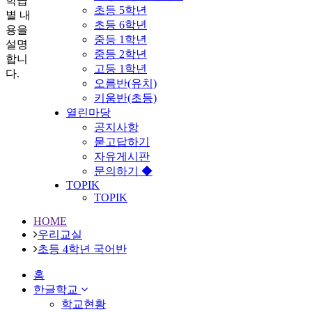
학급
초등 5학년
별 내
초등 6학년
용을
중등 1학년
설명
중등 2학년
합니
고등 1학년
다.
오름반(유치)
키움반(초등)
열린마당
공지사항
묻고답하기
자유게시판
문의하기 ◆
TOPIK
TOPIK
HOME
우리교실
초등 4학년 국어반
홈
한글학교
학교현황