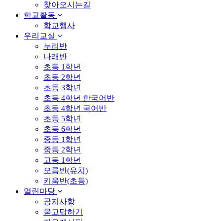
찾아오시는길
학교활동
학교행사
우리교실
누리반
나래반
초등 1학년
초등 2학년
초등 3학년
초등 4학년 한국어반
초등 4학년 국어반
초등 5학년
초등 6학년
중등 1학년
중등 2학년
고등 1학년
오름반(유치)
키움반(초등)
열린마당
공지사항
묻고답하기