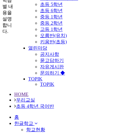
학급
초등 5학년
별 내
초등 6학년
용을
중등 1학년
설명
중등 2학년
합니
고등 1학년
다.
오름반(유치)
키움반(초등)
열린마당
공지사항
묻고답하기
자유게시판
문의하기 ◆
TOPIK
TOPIK
HOME
우리교실
초등 4학년 국어반
홈
한글학교
학교현황