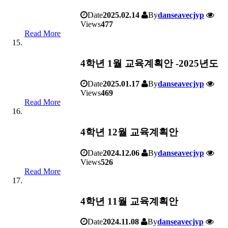
Date
2025.02.14
By
danseavecjyp
Views
477
Read More
4학년 1월 교육계획안 -2025년도
Date
2025.01.17
By
danseavecjyp
Views
469
Read More
4학년 12월 교육계획안
Date
2024.12.06
By
danseavecjyp
Views
526
Read More
4학년 11월 교육계획안
Date
2024.11.08
By
danseavecjyp