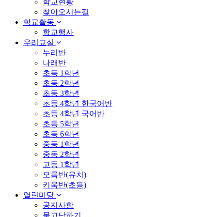
학교현황
찾아오시는길
학교활동
학교행사
우리교실
누리반
나래반
초등 1학년
초등 2학년
초등 3학년
초등 4학년 한국어반
초등 4학년 국어반
초등 5학년
초등 6학년
중등 1학년
중등 2학년
고등 1학년
오름반(유치)
키움반(초등)
열린마당
공지사항
묻고답하기