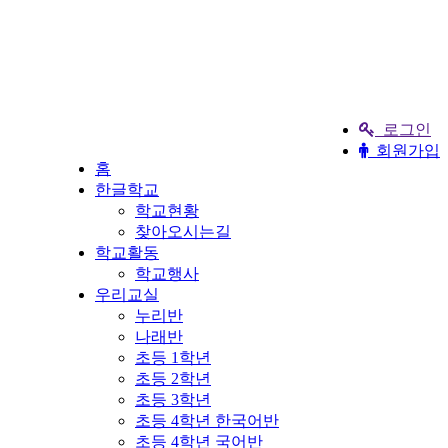
로그인
회원가입
홈
한글학교
학교현황
찾아오시는길
학교활동
학교행사
우리교실
누리반
나래반
초등 1학년
초등 2학년
초등 3학년
초등 4학년 한국어반
초등 4학년 국어반