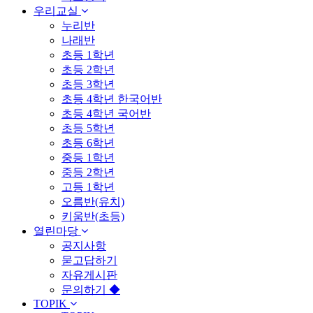
우리교실
누리반
나래반
초등 1학년
초등 2학년
초등 3학년
초등 4학년 한국어반
초등 4학년 국어반
초등 5학년
초등 6학년
중등 1학년
중등 2학년
고등 1학년
오름반(유치)
키움반(초등)
열린마당
공지사항
묻고답하기
자유게시판
문의하기 ◆
TOPIK