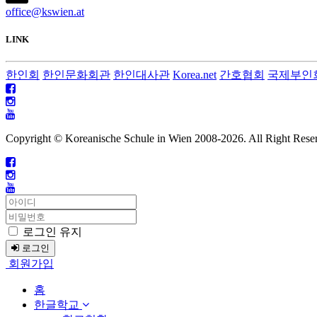
office@kswien.at
LINK
한인회
한인문화회관
한인대사관
Korea.net
간호협회
국제부인
Copyright © Koreanische Schule in Wien 2008-
2026. All Right Rese
로그인 유지
로그인
회원가입
홈
한글학교