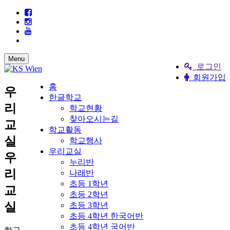
Menu
로그인
회원가입
홈
우
한글학교
리
학교현황
찾아오시는길
교
학교활동
실
학교행사
우리교실
우
누리반
리
나래반
초등 1학년
교
초등 2학년
실
초등 3학년
초등 4학년 한국어반
초등 4학년 국어반