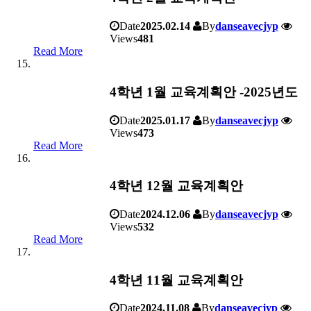
Date
2025.02.14
By
danseavecjyp
Views
481
Read More
4학년 1월 교육계획안 -2025년도
Date
2025.01.17
By
danseavecjyp
Views
473
Read More
4학년 12월 교육계획안
Date
2024.12.06
By
danseavecjyp
Views
532
Read More
4학년 11월 교육계획안
Date
2024.11.08
By
danseavecjyp