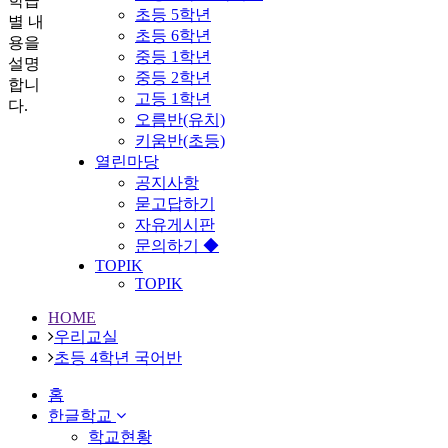
학급
초등 5학년
별 내
초등 6학년
용을
중등 1학년
설명
중등 2학년
합니
고등 1학년
다.
오름반(유치)
키움반(초등)
열린마당
공지사항
묻고답하기
자유게시판
문의하기 ◆
TOPIK
TOPIK
HOME
우리교실
초등 4학년 국어반
홈
한글학교
학교현황