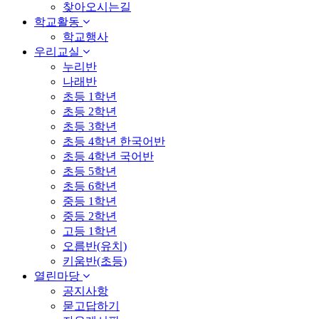
찾아오시는길
학교활동
학교행사
우리교실
누리반
나래반
초등 1학년
초등 2학년
초등 3학년
초등 4학년 한국어반
초등 4학년 국어반
초등 5학년
초등 6학년
중등 1학년
중등 2학년
고등 1학년
오름반(유치)
키움반(초등)
열린마당
공지사항
묻고답하기