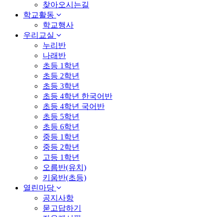
찾아오시는길
학교활동
학교행사
우리교실
누리반
나래반
초등 1학년
초등 2학년
초등 3학년
초등 4학년 한국어반
초등 4학년 국어반
초등 5학년
초등 6학년
중등 1학년
중등 2학년
고등 1학년
오름반(유치)
키움반(초등)
열린마당
공지사항
묻고답하기