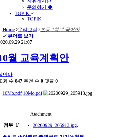
자유게시판
문의하기 ◆
TOPIK
TOPIK
Home
우리교실
초등 4학년 국어반
✔
뷰어로 보기
020.09.29 21:07
10월 교육계획안
심민아
조회 수
847
추천 수
0
댓글
0
10Mo.pdf
10Mo.pdf
Atachment
첨부
'
1
'
20200929_205913.jpg
,
위로
아래로
댓글로 가기
첨부