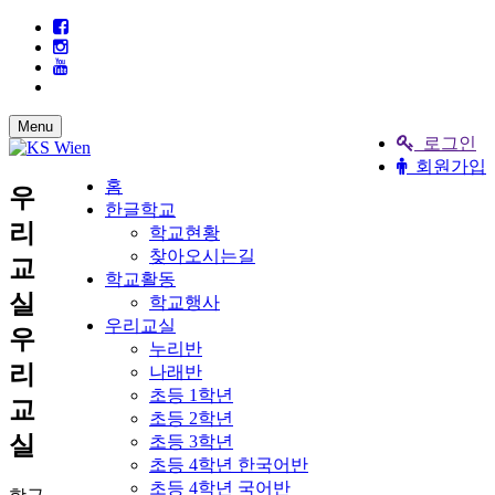
Menu
로그인
회원가입
홈
우
한글학교
리
학교현황
찾아오시는길
교
학교활동
실
학교행사
우리교실
우
누리반
리
나래반
초등 1학년
교
초등 2학년
실
초등 3학년
초등 4학년 한국어반
초등 4학년 국어반