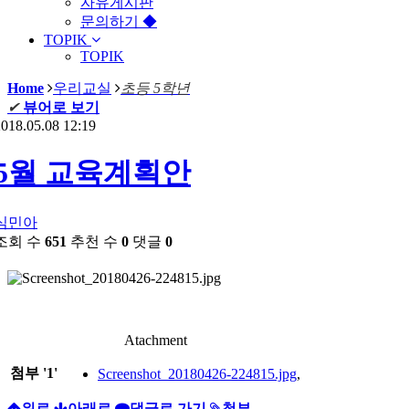
자유게시판
문의하기 ◆
TOPIK
TOPIK
Home
우리교실
초등 5학년
✔
뷰어로 보기
018.05.08 12:19
5월 교육계획안
심민아
조회 수
651
추천 수
0
댓글
0
Atachment
첨부
'
1
'
Screenshot_20180426-224815.jpg
,
위로
아래로
댓글로 가기
첨부