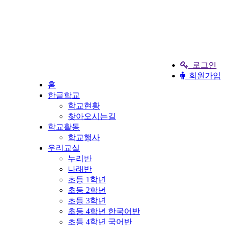
로그인
회원가입
홈
한글학교
학교현황
찾아오시는길
학교활동
학교행사
우리교실
누리반
나래반
초등 1학년
초등 2학년
초등 3학년
초등 4학년 한국어반
초등 4학년 국어반