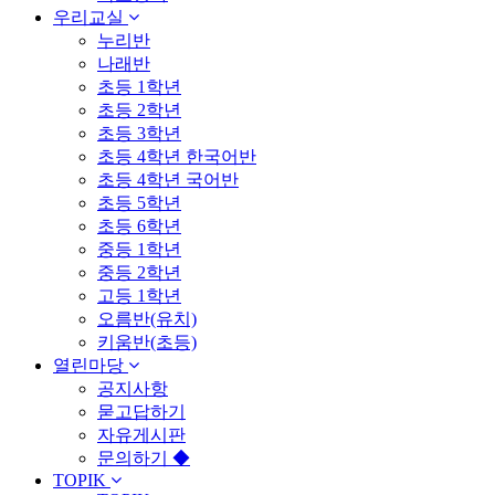
우리교실
누리반
나래반
초등 1학년
초등 2학년
초등 3학년
초등 4학년 한국어반
초등 4학년 국어반
초등 5학년
초등 6학년
중등 1학년
중등 2학년
고등 1학년
오름반(유치)
키움반(초등)
열린마당
공지사항
묻고답하기
자유게시판
문의하기 ◆
TOPIK