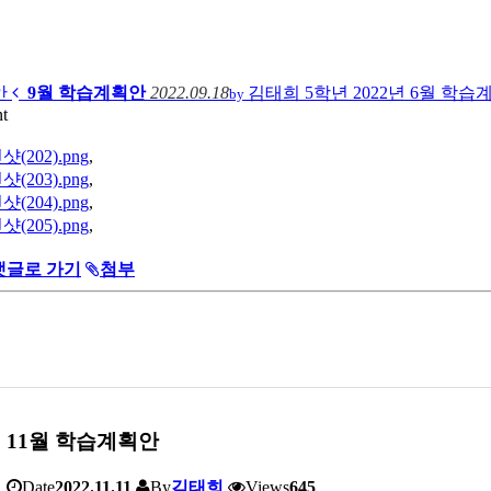
안
9월 학습계획안
2022.09.18
김태희
5학년 2022년 6월 학
by
t
(202).png
,
(203).png
,
(204).png
,
(205).png
,
댓글로 가기
첨부
11월 학습계획안
Date
2022.11.11
By
김태희
Views
645