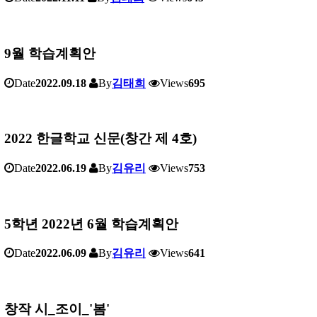
9월 학습계획안
Date
2022.09.18
By
김태희
Views
695
2022 한글학교 신문(창간 제 4호)
Date
2022.06.19
By
김유리
Views
753
5학년 2022년 6월 학습계획안
Date
2022.06.09
By
김유리
Views
641
창작 시_조이_'봄'