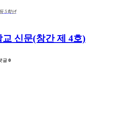
등 5학년
학교 신문(창간 제 4호)
댓글
0