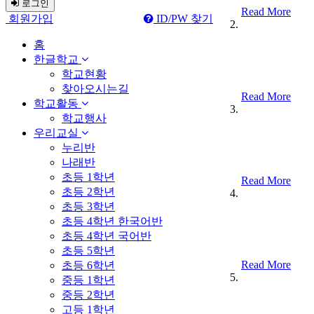
로그인
Read More
회원가입
ID/PW 찾기
홈
한글학교
학교현황
찾아오시는길
Read More
학교활동
학교행사
우리교실
누리반
나래반
초등 1학년
Read More
초등 2학년
초등 3학년
초등 4학년 한국어반
초등 4학년 국어반
초등 5학년
Read More
초등 6학년
중등 1학년
중등 2학년
고등 1학년