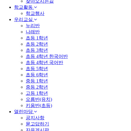
찾아오시는길
학교활동
학교행사
우리교실
누리반
나래반
초등 1학년
초등 2학년
초등 3학년
초등 4학년 한국어반
초등 4학년 국어반
초등 5학년
초등 6학년
중등 1학년
중등 2학년
고등 1학년
오름반(유치)
키움반(초등)
열린마당
공지사항
묻고답하기
자유게시판