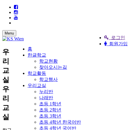
Menu
로그인
회원가입
홈
우
한글학교
리
학교현황
찾아오시는길
교
학교활동
실
학교행사
우리교실
우
누리반
리
나래반
초등 1학년
교
초등 2학년
실
초등 3학년
초등 4학년 한국어반
초등 4학년 국어반