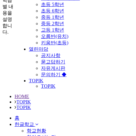
학급
초등 5학년
별 내
초등 6학년
용을
중등 1학년
설명
중등 2학년
합니
고등 1학년
다.
오름반(유치)
키움반(초등)
열린마당
공지사항
묻고답하기
자유게시판
문의하기 ◆
TOPIK
TOPIK
HOME
TOPIK
TOPIK
홈
한글학교
학교현황