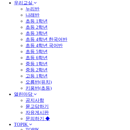
우리교실
누리반
나래반
초등 1학년
초등 2학년
초등 3학년
초등 4학년 한국어반
초등 4학년 국어반
초등 5학년
초등 6학년
중등 1학년
중등 2학년
고등 1학년
오름반(유치)
키움반(초등)
열린마당
공지사항
묻고답하기
자유게시판
문의하기 ◆
TOPIK
TOPIK