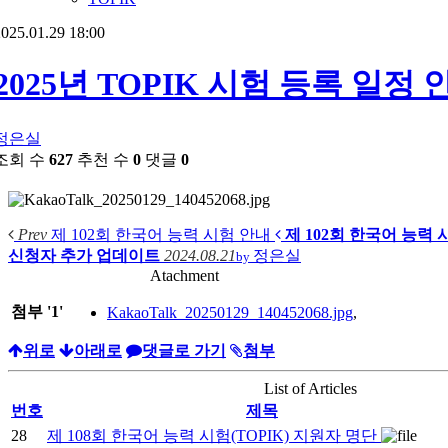
025.01.29 18:00
2025년 TOPIK 시험 등록 일정 
정은실
조회 수
627
추천 수
0
댓글
0
Prev
제 102회 한국어 능력 시험 안내
제 102회 한국어 능력 
신청자 추가 업데이트
2024.08.21
정은실
by
Atachment
첨부
'
1
'
KakaoTalk_20250129_140452068.jpg
,
위로
아래로
댓글로 가기
첨부
List of Articles
번호
제목
28
제 108회 한국어 능력 시험(TOPIK) 지원자 명단