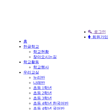
로그인
회원가입
홈
한글학교
학교현황
찾아오시는길
학교활동
학교행사
우리교실
누리반
나래반
초등 1학년
초등 2학년
초등 3학년
초등 4학년 한국어반
초등 4학년 국어반