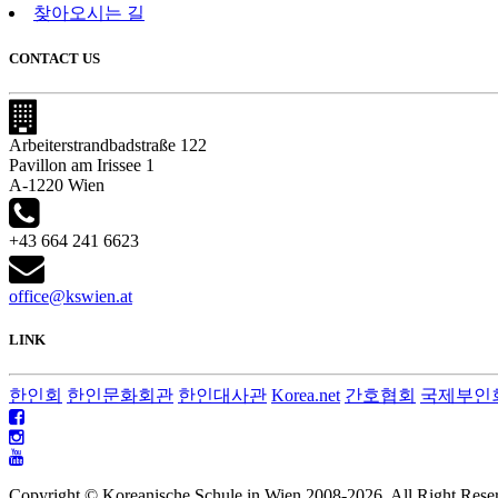
찾아오시는 길
CONTACT US
Arbeiterstrandbadstraße 122
Pavillon am Irissee 1
A-1220 Wien
+43 664 241 6623
office@kswien.at
LINK
한인회
한인문화회관
한인대사관
Korea.net
간호협회
국제부인
Copyright © Koreanische Schule in Wien 2008-
2026. All Right Rese