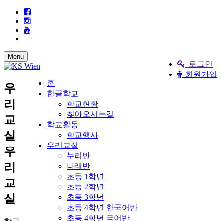
Menu
로그인
회원가입
홈
우
한글학교
리
학교현황
찾아오시는길
교
학교활동
실
학교행사
우리교실
우
누리반
리
나래반
초등 1학년
교
초등 2학년
실
초등 3학년
초등 4학년 한국어반
초등 4학년 국어반