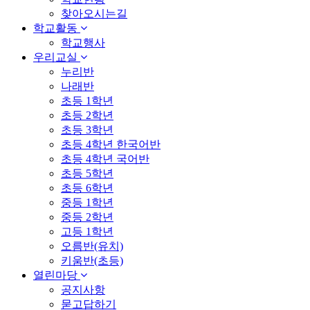
찾아오시는길
학교활동
학교행사
우리교실
누리반
나래반
초등 1학년
초등 2학년
초등 3학년
초등 4학년 한국어반
초등 4학년 국어반
초등 5학년
초등 6학년
중등 1학년
중등 2학년
고등 1학년
오름반(유치)
키움반(초등)
열린마당
공지사항
묻고답하기