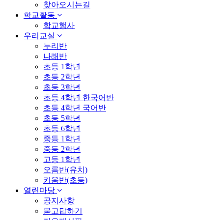
찾아오시는길
학교활동
학교행사
우리교실
누리반
나래반
초등 1학년
초등 2학년
초등 3학년
초등 4학년 한국어반
초등 4학년 국어반
초등 5학년
초등 6학년
중등 1학년
중등 2학년
고등 1학년
오름반(유치)
키움반(초등)
열린마당
공지사항
묻고답하기