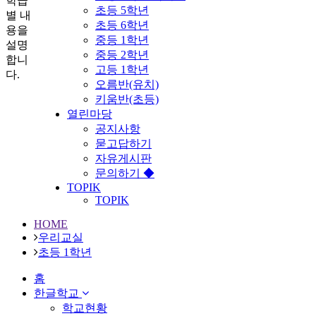
학급
초등 5학년
별 내
초등 6학년
용을
중등 1학년
설명
중등 2학년
합니
고등 1학년
다.
오름반(유치)
키움반(초등)
열린마당
공지사항
묻고답하기
자유게시판
문의하기 ◆
TOPIK
TOPIK
HOME
우리교실
초등 1학년
홈
한글학교
학교현황