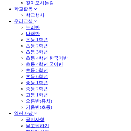
찾아오시는길
학교활동
학교행사
우리교실
누리반
나래반
초등 1학년
초등 2학년
초등 3학년
초등 4학년 한국어반
초등 4학년 국어반
초등 5학년
초등 6학년
중등 1학년
중등 2학년
고등 1학년
오름반(유치)
키움반(초등)
열린마당
공지사항
묻고답하기