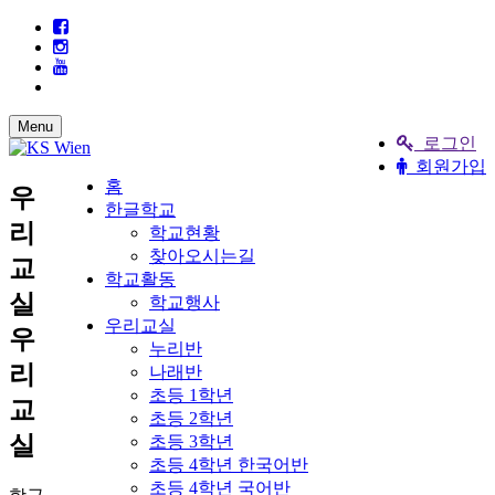
Menu
로그인
회원가입
홈
우
한글학교
리
학교현황
찾아오시는길
교
학교활동
실
학교행사
우리교실
우
누리반
리
나래반
초등 1학년
교
초등 2학년
실
초등 3학년
초등 4학년 한국어반
초등 4학년 국어반