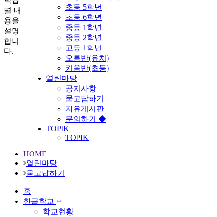
학급
초등 5학년
별 내
초등 6학년
용을
중등 1학년
설명
중등 2학년
합니
고등 1학년
다.
오름반(유치)
키움반(초등)
열린마당
공지사항
묻고답하기
자유게시판
문의하기 ◆
TOPIK
TOPIK
HOME
열린마당
묻고답하기
홈
한글학교
학교현황