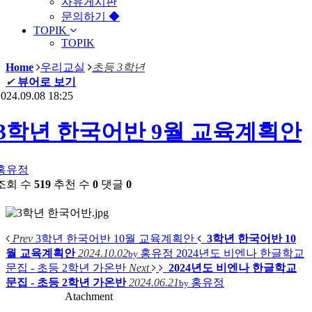
자유게시판
문의하기 ◆
TOPIK
TOPIK
Home
우리교실
초등 3학년
✔
뷰어로 보기
024.09.08 18:25
3학년 한국어반 9월 교육계획안
홍유정
조회 수
519
추천 수
0
댓글
0
Prev
3학년 한국어반 10월 교육계획안
3학년 한국어반 10
월 교육계획안
2024.10.02
홍유정
2024년도 비엔나 한글학교
by
문집 - 초등 2학년 가온반
Next
2024년도 비엔나 한글학교
문집 - 초등 2학년 가온반
2024.06.21
홍유정
by
Atachment