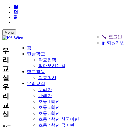
Menu
로그인
회원가입
홈
우
한글학교
리
학교현황
찾아오시는길
교
학교활동
실
학교행사
우리교실
우
누리반
리
나래반
초등 1학년
교
초등 2학년
실
초등 3학년
초등 4학년 한국어반
초등 4학년 국어반