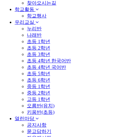
찾아오시는길
학교활동
학교행사
우리교실
누리반
나래반
초등 1학년
초등 2학년
초등 3학년
초등 4학년 한국어반
초등 4학년 국어반
초등 5학년
초등 6학년
중등 1학년
중등 2학년
고등 1학년
오름반(유치)
키움반(초등)
열린마당
공지사항
묻고답하기