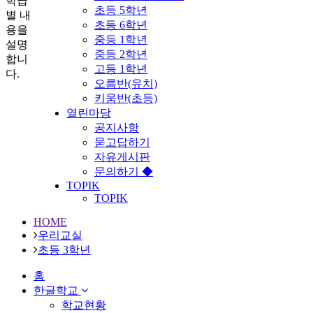
학급
초등 5학년
별 내
초등 6학년
용을
중등 1학년
설명
중등 2학년
합니
고등 1학년
다.
오름반(유치)
키움반(초등)
열린마당
공지사항
묻고답하기
자유게시판
문의하기 ◆
TOPIK
TOPIK
HOME
우리교실
초등 3학년
홈
한글학교
학교현황