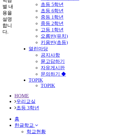
학급
초등 5학년
별 내
초등 6학년
용을
중등 1학년
설명
중등 2학년
합니
고등 1학년
다.
오름반(유치)
키움반(초등)
열린마당
공지사항
묻고답하기
자유게시판
문의하기 ◆
TOPIK
TOPIK
HOME
우리교실
초등 3학년
홈
한글학교
학교현황