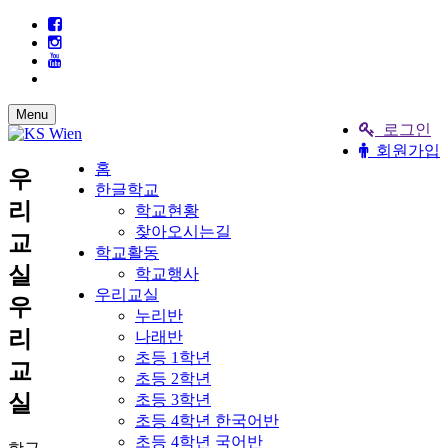
Menu
로그인
회원가입
홈
우
한글학교
리
학교현황
찾아오시는길
교
학교활동
실
학교행사
우리교실
우
누리반
리
나래반
초등 1학년
교
초등 2학년
실
초등 3학년
초등 4학년 한국어반
초등 4학년 국어반