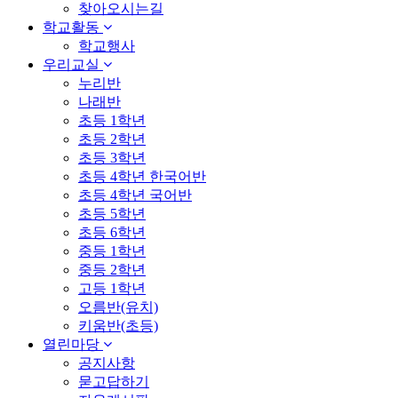
찾아오시는길
학교활동
학교행사
우리교실
누리반
나래반
초등 1학년
초등 2학년
초등 3학년
초등 4학년 한국어반
초등 4학년 국어반
초등 5학년
초등 6학년
중등 1학년
중등 2학년
고등 1학년
오름반(유치)
키움반(초등)
열린마당
공지사항
묻고답하기