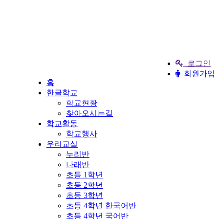
로그인
회원가입
홈
한글학교
학교현황
찾아오시는길
학교활동
학교행사
우리교실
누리반
나래반
초등 1학년
초등 2학년
초등 3학년
초등 4학년 한국어반
초등 4학년 국어반