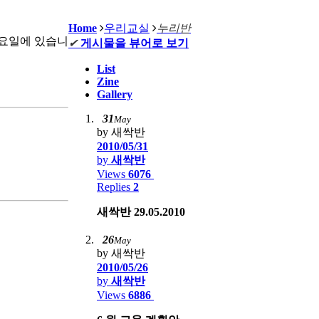
Home
우리교실
누리반
토요일에 있습니
✔
게시물을 뷰어로 보기
List
Zine
Gallery
31
May
by 새싹반
2010/05/31
by
새싹반
Views
6076
Replies
2
새싹반 29.05.2010
26
May
by 새싹반
2010/05/26
by
새싹반
Views
6886