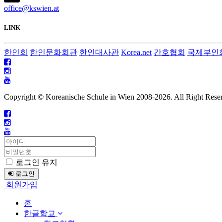
office@kswien.at
LINK
한인회
한인문화회관
한인대사관
Korea.net
간호협회
국제부인
Copyright © Koreanische Schule in Wien 2008-
2026. All Right Rese
로그인 유지
로그인
회원가입
홈
한글학교