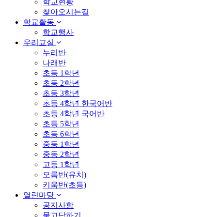
학교현황
찾아오시는길
학교활동
학교행사
우리교실
누리반
나래반
초등 1학년
초등 2학년
초등 3학년
초등 4학년 한국어반
초등 4학년 국어반
초등 5학년
초등 6학년
중등 1학년
중등 2학년
고등 1학년
오름반(유치)
키움반(초등)
열린마당
공지사항
묻고답하기