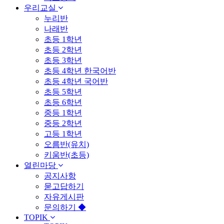
우리교실
누리반
나래반
초등 1학년
초등 2학년
초등 3학년
초등 4학년 한국어반
초등 4학년 국어반
초등 5학년
초등 6학년
중등 1학년
중등 2학년
고등 1학년
오름반(유치)
키움반(초등)
열린마당
공지사항
묻고답하기
자유게시판
문의하기 ◆
TOPIK