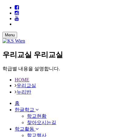
Menu
우리교실
우리교실
학급별 내용을 설명합니다.
HOME
우리교실
누리반
홈
한글학교
학교현황
찾아오시는길
학교활동
학교행사