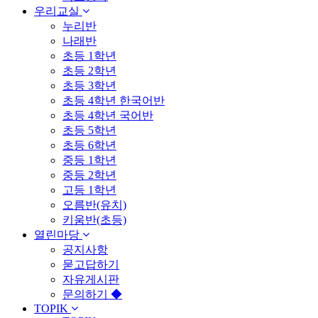
우리교실
누리반
나래반
초등 1학년
초등 2학년
초등 3학년
초등 4학년 한국어반
초등 4학년 국어반
초등 5학년
초등 6학년
중등 1학년
중등 2학년
고등 1학년
오름반(유치)
키움반(초등)
열린마당
공지사항
묻고답하기
자유게시판
문의하기 ◆
TOPIK