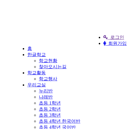
로그인
회원가입
홈
한글학교
학교현황
찾아오시는길
학교활동
학교행사
우리교실
누리반
나래반
초등 1학년
초등 2학년
초등 3학년
초등 4학년 한국어반
초등 4학년 국어반