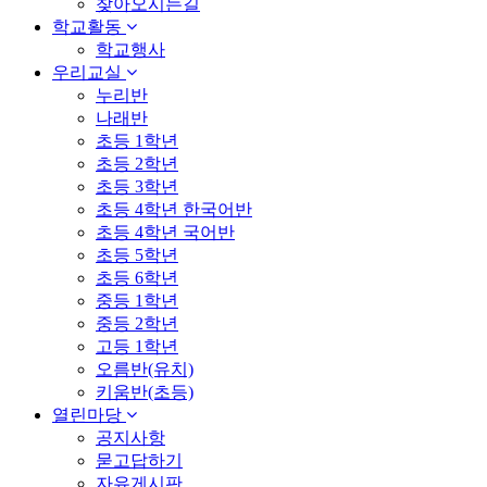
찾아오시는길
학교활동
학교행사
우리교실
누리반
나래반
초등 1학년
초등 2학년
초등 3학년
초등 4학년 한국어반
초등 4학년 국어반
초등 5학년
초등 6학년
중등 1학년
중등 2학년
고등 1학년
오름반(유치)
키움반(초등)
열린마당
공지사항
묻고답하기
자유게시판