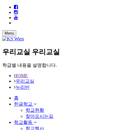
Menu
우리교실
우리교실
학급별 내용을 설명합니다.
HOME
우리교실
누리반
홈
한글학교
학교현황
찾아오시는길
학교활동
학교행사