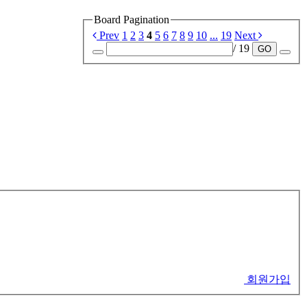
Board Pagination
Prev
1
2
3
4
5
6
7
8
9
10
...
19
Next
/ 19
GO
회원가입