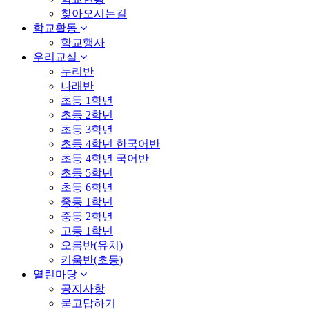
찾아오시는길
학교활동
학교행사
우리교실
누리반
나래반
초등 1학년
초등 2학년
초등 3학년
초등 4학년 한국어반
초등 4학년 국어반
초등 5학년
초등 6학년
중등 1학년
중등 2학년
고등 1학년
오름반(유치)
키움반(초등)
열린마당
공지사항
묻고답하기