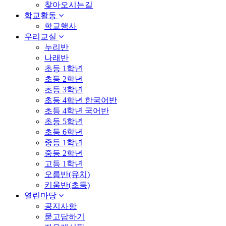
찾아오시는길
학교활동
학교행사
우리교실
누리반
나래반
초등 1학년
초등 2학년
초등 3학년
초등 4학년 한국어반
초등 4학년 국어반
초등 5학년
초등 6학년
중등 1학년
중등 2학년
고등 1학년
오름반(유치)
키움반(초등)
열린마당
공지사항
묻고답하기