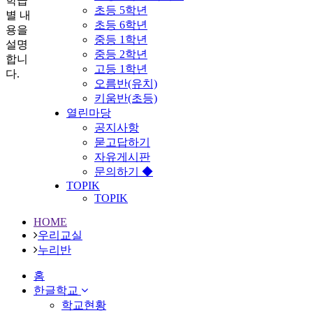
학급
초등 5학년
별 내
초등 6학년
용을
중등 1학년
설명
중등 2학년
합니
고등 1학년
다.
오름반(유치)
키움반(초등)
열린마당
공지사항
묻고답하기
자유게시판
문의하기 ◆
TOPIK
TOPIK
HOME
우리교실
누리반
홈
한글학교
학교현황