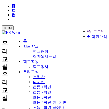
Menu
로그인
회원가입
홈
우
한글학교
리
학교현황
찾아오시는길
교
학교활동
실
학교행사
우리교실
우
누리반
리
나래반
초등 1학년
교
초등 2학년
실
초등 3학년
초등 4학년 한국어반
초등 4학년 국어반