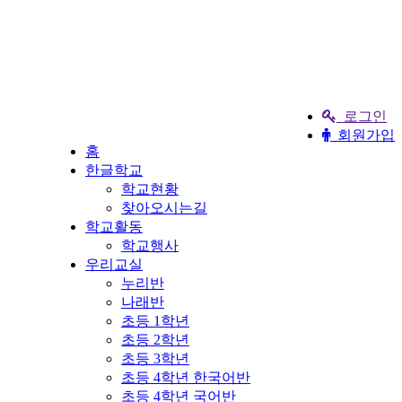
로그인
회원가입
홈
한글학교
학교현황
찾아오시는길
학교활동
학교행사
우리교실
누리반
나래반
초등 1학년
초등 2학년
초등 3학년
초등 4학년 한국어반
초등 4학년 국어반