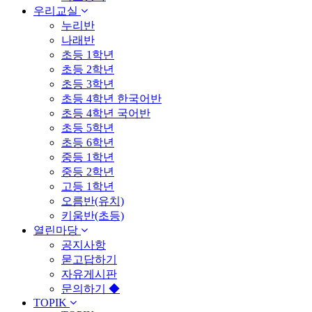
우리교실
누리반
나래반
초등 1학년
초등 2학년
초등 3학년
초등 4학년 한국어반
초등 4학년 국어반
초등 5학년
초등 6학년
중등 1학년
중등 2학년
고등 1학년
오름반(유치)
키움반(초등)
열린마당
공지사항
묻고답하기
자유게시판
문의하기 ◆
TOPIK