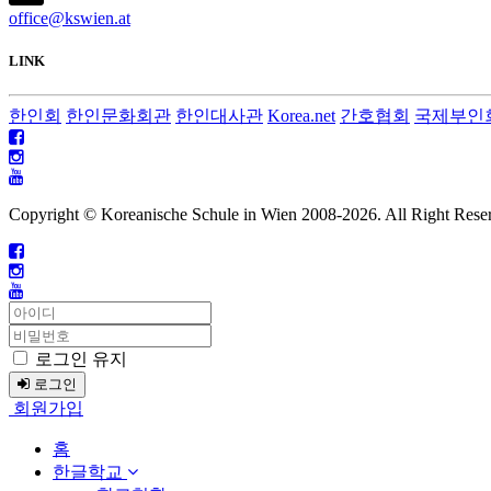
office@kswien.at
LINK
한인회
한인문화회관
한인대사관
Korea.net
간호협회
국제부인
Copyright © Koreanische Schule in Wien 2008-
2026. All Right Rese
로그인 유지
로그인
회원가입
홈
한글학교