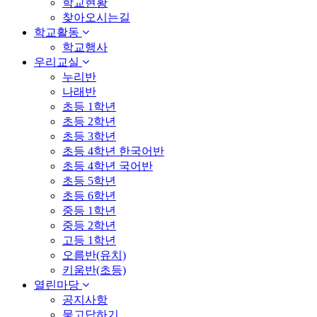
학교현황
찾아오시는길
학교활동
학교행사
우리교실
누리반
나래반
초등 1학년
초등 2학년
초등 3학년
초등 4학년 한국어반
초등 4학년 국어반
초등 5학년
초등 6학년
중등 1학년
중등 2학년
고등 1학년
오름반(유치)
키움반(초등)
열린마당
공지사항
묻고답하기