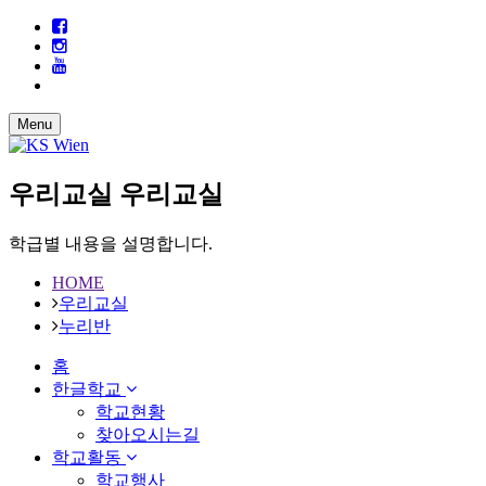
Menu
우리교실
우리교실
학급별 내용을 설명합니다.
HOME
우리교실
누리반
홈
한글학교
학교현황
찾아오시는길
학교활동
학교행사