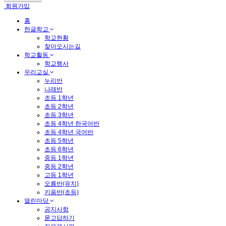
회원가입
홈
한글학교
학교현황
찾아오시는길
학교활동
학교행사
우리교실
누리반
나래반
초등 1학년
초등 2학년
초등 3학년
초등 4학년 한국어반
초등 4학년 국어반
초등 5학년
초등 6학년
중등 1학년
중등 2학년
고등 1학년
오름반(유치)
키움반(초등)
열린마당
공지사항
묻고답하기