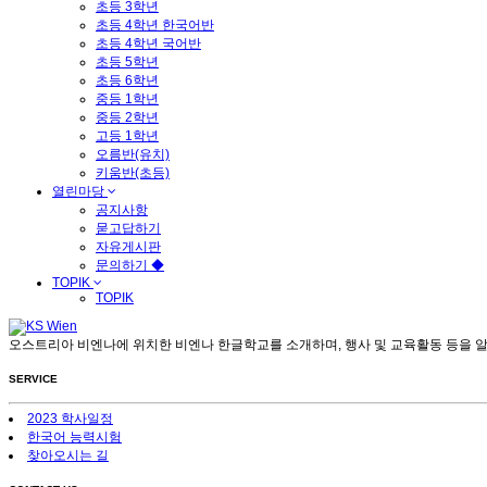
초등 3학년
초등 4학년 한국어반
초등 4학년 국어반
초등 5학년
초등 6학년
중등 1학년
중등 2학년
고등 1학년
오름반(유치)
키움반(초등)
열린마당
공지사항
묻고답하기
자유게시판
문의하기 ◆
TOPIK
TOPIK
오스트리아 비엔나에 위치한 비엔나 한글학교를 소개하며, 행사 및 교육활동 등을 
SERVICE
2023 학사일정
한국어 능력시험
찾아오시는 길