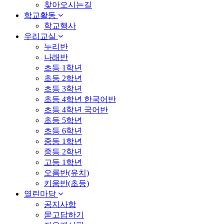
찾아오시는길
학교활동
학교행사
우리교실
누리반
나래반
초등 1학년
초등 2학년
초등 3학년
초등 4학년 한국어반
초등 4학년 국어반
초등 5학년
초등 6학년
중등 1학년
중등 2학년
고등 1학년
오름반(유치)
키움반(초등)
열린마당
공지사항
묻고답하기