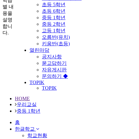
학급
초등 5학년
별 내
초등 6학년
용을
중등 1학년
설명
중등 2학년
합니
고등 1학년
다.
오름반(유치)
키움반(초등)
열린마당
공지사항
묻고답하기
자유게시판
문의하기 ◆
TOPIK
TOPIK
HOME
우리교실
중등 1학년
홈
한글학교
학교현황