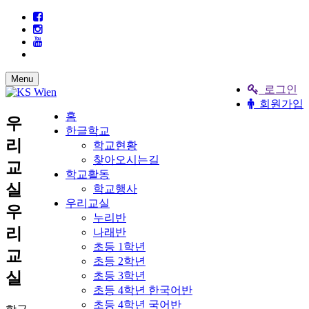
Menu
로그인
회원가입
홈
우
한글학교
리
학교현황
찾아오시는길
교
학교활동
실
학교행사
우리교실
우
누리반
리
나래반
초등 1학년
교
초등 2학년
실
초등 3학년
초등 4학년 한국어반
초등 4학년 국어반