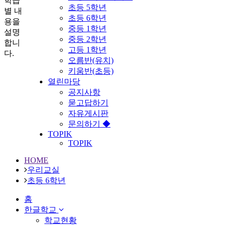
학급
초등 5학년
별 내
초등 6학년
용을
중등 1학년
설명
중등 2학년
합니
고등 1학년
다.
오름반(유치)
키움반(초등)
열린마당
공지사항
묻고답하기
자유게시판
문의하기 ◆
TOPIK
TOPIK
HOME
우리교실
초등 6학년
홈
한글학교
학교현황