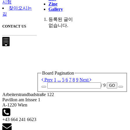
시험
Zine
찾아오시는
Gallery
길
등록된 글이
없습니다.
CONTACT US
Board Pagination
Prev
1
...
5
6
7
8
9
Next
/ 9
GO
Arbeiterstrandbadstraße 122
Pavillon am Irissee 1
A-1220 Wien
+43 664 241 6623