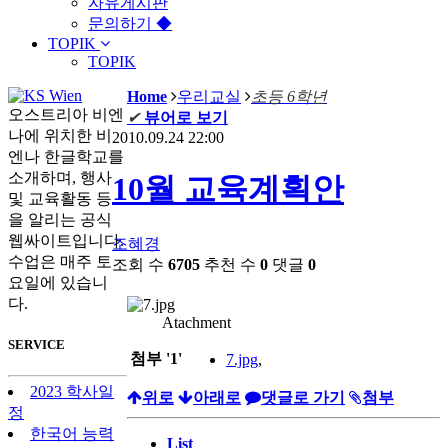
자유게시판
문의하기 ◆
TOPIK
TOPIK
Home
우리교실
초등 6학년
오스트리아 비엔
✔
뷰어로 보기
나에 위치한 비
2010.09.24 22:00
엔나 한글학교를
소개하며, 행사
10월 교육계획안
및 교육활동 등
을 알리는 공식
웹싸이트입니다.
조혜경
수업은 매주 토
조회 수
6705
추천 수
0
댓글
0
요일에 있습니
다.
Atachment
SERVICE
첨부
'
1
'
7.jpg
,
2023 학사일
위로
아래로
댓글로 가기
첨부
정
한국어 능력
List