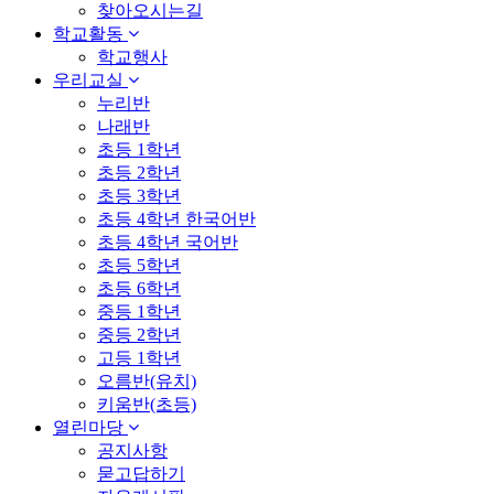
찾아오시는길
학교활동
학교행사
우리교실
누리반
나래반
초등 1학년
초등 2학년
초등 3학년
초등 4학년 한국어반
초등 4학년 국어반
초등 5학년
초등 6학년
중등 1학년
중등 2학년
고등 1학년
오름반(유치)
키움반(초등)
열린마당
공지사항
묻고답하기