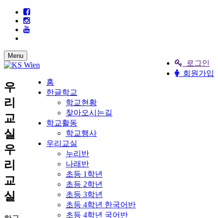
Menu
로그인
회원가입
홈
우
한글학교
리
학교현황
찾아오시는길
교
학교활동
실
학교행사
우리교실
우
누리반
리
나래반
초등 1학년
교
초등 2학년
실
초등 3학년
초등 4학년 한국어반
초등 4학년 국어반