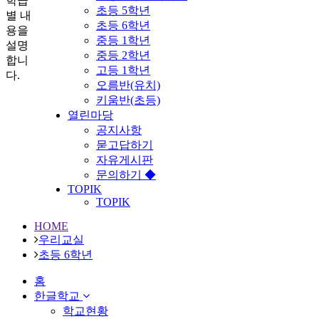
학급
초등 5학년
별 내
초등 6학년
용을
중등 1학년
설명
중등 2학년
합니
고등 1학년
다.
오름반(유치)
키움반(초등)
열린마당
공지사항
묻고답하기
자유게시판
문의하기 ◆
TOPIK
TOPIK
HOME
우리교실
초등 6학년
홈
한글학교
학교현황