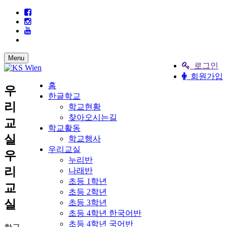
Menu
로그인
회원가입
홈
우
한글학교
리
학교현황
찾아오시는길
교
학교활동
실
학교행사
우리교실
우
누리반
리
나래반
초등 1학년
교
초등 2학년
실
초등 3학년
초등 4학년 한국어반
초등 4학년 국어반