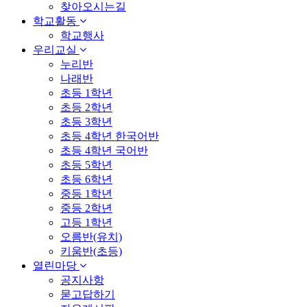
찾아오시는길
학교활동
학교행사
우리교실
누리반
나래반
초등 1학년
초등 2학년
초등 3학년
초등 4학년 한국어반
초등 4학년 국어반
초등 5학년
초등 6학년
중등 1학년
중등 2학년
고등 1학년
오름반(유치)
키움반(초등)
열린마당
공지사항
묻고답하기