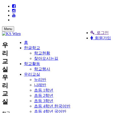
Menu
로그인
회원가입
홈
우
한글학교
리
학교현황
찾아오시는길
교
학교활동
실
학교행사
우리교실
우
누리반
리
나래반
초등 1학년
교
초등 2학년
실
초등 3학년
초등 4학년 한국어반
초등 4학년 국어반