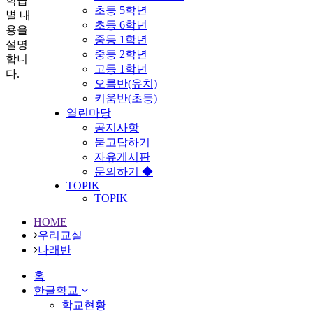
학급
초등 5학년
별 내
초등 6학년
용을
중등 1학년
설명
중등 2학년
합니
고등 1학년
다.
오름반(유치)
키움반(초등)
열린마당
공지사항
묻고답하기
자유게시판
문의하기 ◆
TOPIK
TOPIK
HOME
우리교실
나래반
홈
한글학교
학교현황