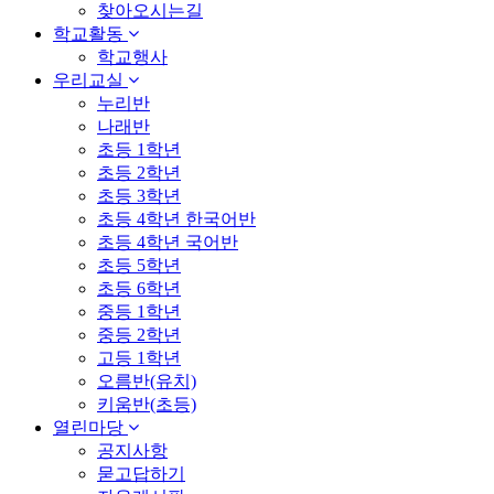
찾아오시는길
학교활동
학교행사
우리교실
누리반
나래반
초등 1학년
초등 2학년
초등 3학년
초등 4학년 한국어반
초등 4학년 국어반
초등 5학년
초등 6학년
중등 1학년
중등 2학년
고등 1학년
오름반(유치)
키움반(초등)
열린마당
공지사항
묻고답하기