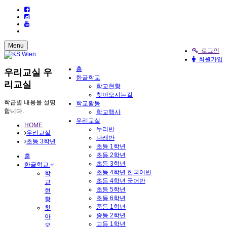
Menu
로그인
회원가입
홈
우리교실
우
한글학교
리교실
학교현황
찾아오시는길
학급별 내용을 설명
학교활동
합니다.
학교행사
우리교실
HOME
누리반
우리교실
나래반
초등 3학년
초등 1학년
초등 2학년
홈
초등 3학년
한글학교
초등 4학년 한국어반
학
초등 4학년 국어반
교
초등 5학년
현
초등 6학년
황
중등 1학년
찾
중등 2학년
아
고등 1학년
오