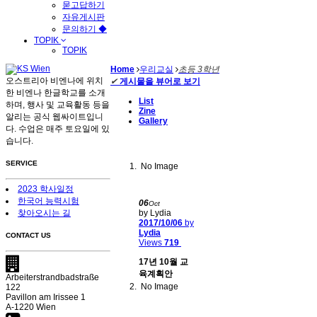
묻고답하기
자유게시판
문의하기 ◆
TOPIK
TOPIK
Home
우리교실
초등 3학년
오스트리아 비엔나에 위치
✔
게시물을 뷰어로 보기
한 비엔나 한글학교를 소개
List
하며, 행사 및 교육활동 등을
Zine
알리는 공식 웹싸이트입니
Gallery
다. 수업은 매주 토요일에 있
습니다.
SERVICE
No Image
2023 학사일정
한국어 능력시험
06
Oct
by Lydia
찾아오시는 길
2017/10/06
by
Lydia
CONTACT US
Views
719
17년 10월 교
육계획안
Arbeiterstrandbadstraße
No Image
122
Pavillon am Irissee 1
A-1220 Wien