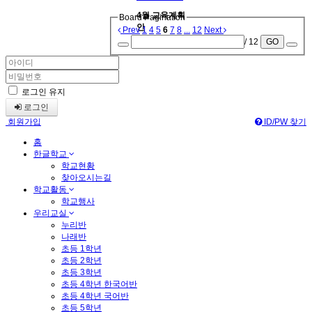
4월 교육계획
Board Pagination
안
Prev
1
4
5
6
7
8
...
12
Next
/ 12
GO
로그인 유지
로그인
회원가입
ID/PW 찾기
홈
한글학교
학교현황
찾아오시는길
학교활동
학교행사
우리교실
누리반
나래반
초등 1학년
초등 2학년
초등 3학년
초등 4학년 한국어반
초등 4학년 국어반
초등 5학년