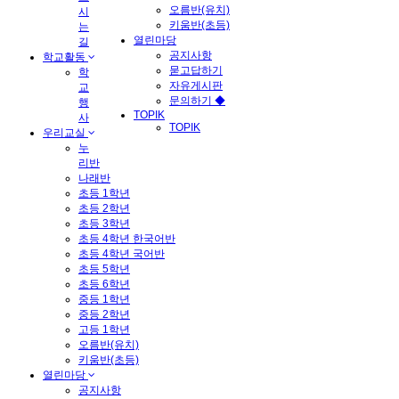
오름반(유치)
시
키움반(초등)
는
열린마당
길
공지사항
학교활동
묻고답하기
학
자유게시판
교
문의하기 ◆
행
TOPIK
사
TOPIK
우리교실
누
리반
나래반
초등 1학년
초등 2학년
초등 3학년
초등 4학년 한국어반
초등 4학년 국어반
초등 5학년
초등 6학년
중등 1학년
중등 2학년
고등 1학년
오름반(유치)
키움반(초등)
열린마당
공지사항