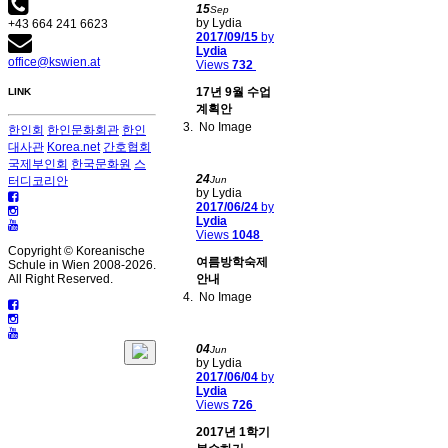
15
Sep
by Lydia
+43 664 241 6623
2017/09/15
by
Lydia
office@kswien.at
Views
732
17년 9월 수업
LINK
계획안
No Image
한인회
한인문화회관
한인
대사관
Korea.net
간호협회
국제부인회
한국문화원
스
24
터디코리안
Jun
by Lydia
2017/06/24
by
Lydia
Views
1048
Copyright © Koreanische
여름방학숙제
Schule in Wien 2008-
2026.
All Right Reserved.
안내
No Image
04
Jun
by Lydia
2017/06/04
by
Lydia
Views
726
2017년 1학기