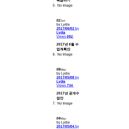
복습하기
No Image
02
Jun
by Lydia
2017/06/02
by
Lydia
Views
692
2017년 6월 수
업계획안
No Image
08
May
by Lydia
2017/05/08
by
Lydia
Views
734
2017년 공개수
업안
No Image
04
May
by Lydia
2017/05/04
by