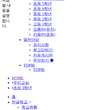
학급
초등 5학년
별 내
초등 6학년
용을
중등 1학년
설명
중등 2학년
합니
고등 1학년
다.
오름반(유치)
키움반(초등)
열린마당
공지사항
묻고답하기
자유게시판
문의하기 ◆
TOPIK
TOPIK
HOME
우리교실
초등 3학년
홈
한글학교
학교현황