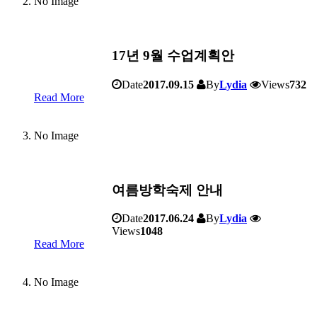
No Image
17년 9월 수업계획안
Date
2017.09.15
By
Lydia
Views
732
Read More
No Image
여름방학숙제 안내
Date
2017.06.24
By
Lydia
Views
1048
Read More
No Image