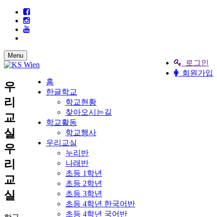
Menu
로그인
회원가입
홈
우
한글학교
리
학교현황
찾아오시는길
교
학교활동
실
학교행사
우리교실
우
누리반
리
나래반
초등 1학년
교
초등 2학년
실
초등 3학년
초등 4학년 한국어반
초등 4학년 국어반