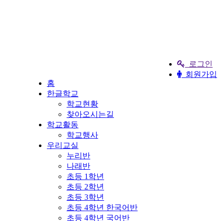
로그인
회원가입
홈
한글학교
학교현황
찾아오시는길
학교활동
학교행사
우리교실
누리반
나래반
초등 1학년
초등 2학년
초등 3학년
초등 4학년 한국어반
초등 4학년 국어반