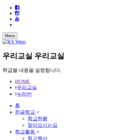
Menu
우리교실
우리교실
학급별 내용을 설명합니다.
HOME
우리교실
누리반
홈
한글학교
학교현황
찾아오시는길
학교활동
학교행사