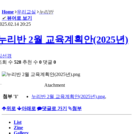
Home
우리교실
누리반
✔
뷰어로 보기
025.02.14 20:25
누리반 2월 교육계획안(2025년)
김선경
조회 수
528
추천 수
0
댓글
0
Atachment
첨부
'
1
'
누리반 2월 교육계획안(2025년).png
,
위로
아래로
댓글로 가기
첨부
List
Zine
Gallery