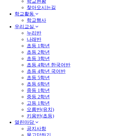
학교현황
찾아오시는길
학교활동
학교행사
우리교실
누리반
나래반
초등 1학년
초등 2학년
초등 3학년
초등 4학년 한국어반
초등 4학년 국어반
초등 5학년
초등 6학년
중등 1학년
중등 2학년
고등 1학년
오름반(유치)
키움반(초등)
열린마당
공지사항
묻고답하기