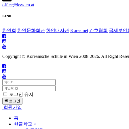
office@kswien.at
LINK
한인회
한인문화회관
한인대사관
Korea.net
간호협회
국제부인
Copyright © Koreanische Schule in Wien 2008-
2026. All Right Rese
로그인 유지
로그인
회원가입
홈
한글학교