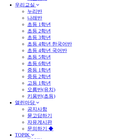
우리교실
누리반
나래반
초등 1학년
초등 2학년
초등 3학년
초등 4학년 한국어반
초등 4학년 국어반
초등 5학년
초등 6학년
중등 1학년
중등 2학년
고등 1학년
오름반(유치)
키움반(초등)
열린마당
공지사항
묻고답하기
자유게시판
문의하기 ◆
TOPIK