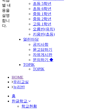
학급
초등 5학년
별 내
초등 6학년
용을
중등 1학년
설명
중등 2학년
합니
고등 1학년
다.
오름반(유치)
키움반(초등)
열린마당
공지사항
묻고답하기
자유게시판
문의하기 ◆
TOPIK
TOPIK
HOME
우리교실
누리반
홈
한글학교
학교현황