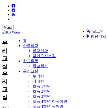
Menu
로그인
회원가입
홈
우
한글학교
리
학교현황
찾아오시는길
교
학교활동
실
학교행사
우리교실
우
누리반
리
나래반
초등 1학년
교
초등 2학년
실
초등 3학년
초등 4학년 한국어반
초등 4학년 국어반