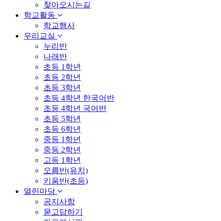
찾아오시는길
학교활동
학교행사
우리교실
누리반
나래반
초등 1학년
초등 2학년
초등 3학년
초등 4학년 한국어반
초등 4학년 국어반
초등 5학년
초등 6학년
중등 1학년
중등 2학년
고등 1학년
오름반(유치)
키움반(초등)
열린마당
공지사항
묻고답하기